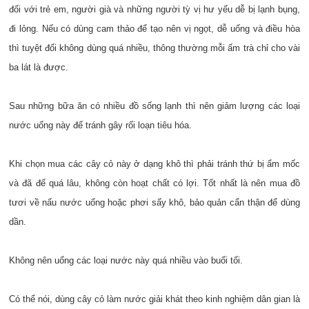
đối với trẻ em, người già và những người tỳ vị hư yếu dễ bị lạnh bụng,
đi lỏng. Nếu có dùng cam thảo để tạo nên vị ngọt, dễ uống và điều hòa
thì tuyệt đối không dùng quá nhiều, thông thường mỗi ấm trà chỉ cho vài
ba lát là được.
Sau những bữa ăn có nhiều đồ sống lạnh thì nên giảm lượng các loại
nước uống này để tránh gây rối loạn tiêu hóa.
Khi chọn mua các cây cỏ này ở dạng khô thì phải tránh thứ bị ẩm mốc
và đã để quá lâu, không còn hoạt chất có lợi. Tốt nhất là nên mua đồ
tươi về nấu nước uống hoặc phơi sấy khô, bảo quản cẩn thận để dùng
dần.
Không nên uống các loại nước này quá nhiều vào buổi tối.
Có thể nói, dùng cây cỏ làm nước giải khát theo kinh nghiệm dân gian là