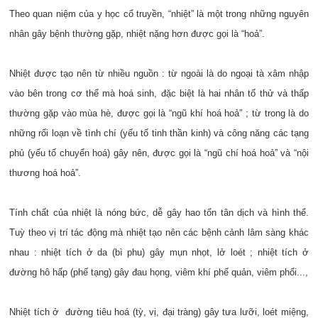
Theo quan niệm của y học cổ truyền, “nhiệt” là một trong những nguyên
nhân gây bệnh thường gặp, nhiệt nặng hơn được gọi là “hoả”.
Nhiệt được tạo nên từ nhiều nguồn : từ ngoài là do ngoại tà xâm nhập
vào bên trong cơ thể mà hoá sinh, đặc biệt là hai nhân tố thử và thấp
thường gặp vào mùa hè, được gọi là “ngũ khí hoá hoả” ; từ trong là do
những rối loạn về tình chí (yếu tố tinh thần kinh) và công năng các tạng
phủ (yếu tố chuyển hoá) gây nên, được gọi là “ngũ chí hoá hoả” và “nội
thương hoá hoả”.
Tính chất của nhiệt là nóng bức, dễ gây hao tổn tân dịch và hình thể.
Tuỳ theo vị trí tác động mà nhiệt tạo nên các bệnh cảnh lâm sàng khác
nhau : nhiệt tích ở da (bì phu) gây mụn nhọt, lở loét ; nhiệt tích ở
đường hô hấp (phế tạng) gây đau họng, viêm khí phế quản, viêm phổi...,
N
hiệt tích ở đường tiêu hoá (tỳ, vị, đại tràng) gây tưa lưỡi, loét miệng,