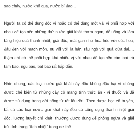
sao cháy, nước khổ qua, nước bí đao...
Người ta có thể dùng độc vị hoặc có thể dùng một vài vị phối hợp với
nhau để tạo nên những thứ nước giải khát thơm ngon, dễ uống và làm
tăng hiệu quả thanh nhiệt, giải độc, mát gan như hoa hòe với cúc hoa,
đậu đen với mạch môn, nụ vối với la hán, râu ngô với quả dứa dại...,
thậm chí có thể phối hợp khá nhiều vị với nhau để tạo nên các loại trà
tam bảo, ngũ bảo, bát bảo rất hấp dẫn.
Nhìn chung, các loại nước giải khát này đều không độc hại vì chúng
được chế biến từ những cây cỏ mang tính thức ăn - vị thuốc và đã
được sử dụng trong đời sống từ rất lâu đời. Theo dược học cổ truyền,
tất cả các loại nước giải khát này đều có công dụng thanh nhiệt giải
độc, lương huyết chỉ khát, thường được dùng để phòng ngừa và giải
trừ tình trạng “tích nhiệt” trong cơ thể.