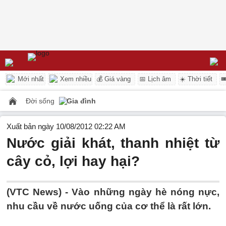
Mới nhất
Xem nhiều
💰 Giá vàng
📅 Lịch âm
☀️ Thời tiết

Đời sống
Gia đình
Xuất bản ngày 10/08/2012 02:22 AM
Nước giải khát, thanh nhiệt từ
cây cỏ, lợi hay hại?
(VTC News) - Vào những ngày hè nóng nực,
nhu cầu về nước uống của cơ thể là rất lớn.