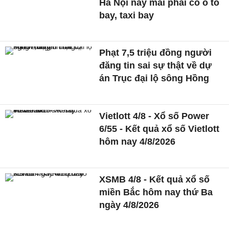
Hà Nội nay mai phải có ô tô
bay, taxi bay
Phạt 7,5 triệu đồng người
đăng tin sai sự thật về dự
án Trục đại lộ sông Hồng
Vietlott 4/8 - Xổ số Power
6/55 - Kết quả xổ số Vietlott
hôm nay 4/8/2026
XSMB 4/8 - Kết quả xổ số
miền Bắc hôm nay thứ Ba
ngày 4/8/2026