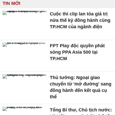
TIN MỚI
Cuộc thi clip lan tỏa giá trị
nửa thế kỷ đồng hành cùng
TP.HCM của ngành điện
FPT Play độc quyền phát
sóng PPA Asia 500 tại
TP.HCM
Thủ tướng: Ngoại giao
chuyển từ 'mở đường' sang
đồng hành đến kết quả cụ
thể
Tổng Bí thư, Chủ tịch nước: