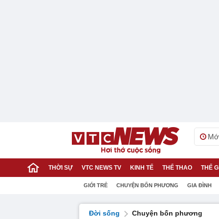
Mới
THỜI SỰ
VTC NEWS TV
KINH TẾ
THỂ THAO
THẾ G
GIỚI TRẺ
CHUYỆN BỐN PHƯƠNG
GIA ĐÌNH
Đời sống
Chuyện bốn phương