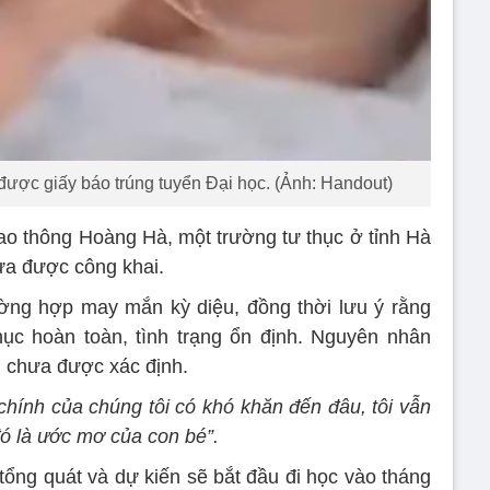
 được giấy báo trúng tuyển Đại học. (Ảnh: Handout)
iao thông Hoàng Hà, một trường tư thục ở tỉnh Hà
ưa được công khai.
ường hợp may mắn kỳ diệu, đồng thời lưu ý rằng
ục hoàn toàn, tình trạng ổn định. Nguyên nhân
n chưa được xác định.
 chính của chúng tôi có khó khăn đến đâu, tôi vẫn
đó là ước mơ của con bé”.
ổng quát và dự kiến sẽ bắt đầu đi học vào tháng