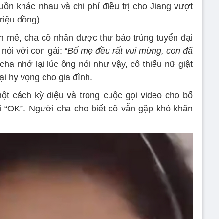
uồn khác nhau và chi phí điều trị cho Jiang vượt
riệu đồng).
n mê, cha cô nhận được thư báo trúng tuyển đại
ói với con gái: “
Bố mẹ đều rất vui mừng, con đã
cha nhớ lại lúc ông nói như vậy, cô thiếu nữ giật
ại hy vọng cho gia đình.
t cách kỳ diệu và trong cuộc gọi video cho bố
hỉ “OK”. Người cha cho biết cô vẫn gặp khó khăn