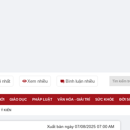
 nhất
Xem nhiều
Bình luận nhiều
IỚI
GIÁO DỤC
PHÁP LUẬT
VĂN HÓA - GIẢI TRÍ
SỨC KHỎE
ĐỜI S
Ý KIẾN
Xuất bản ngày 07/08/2025 07:00 AM