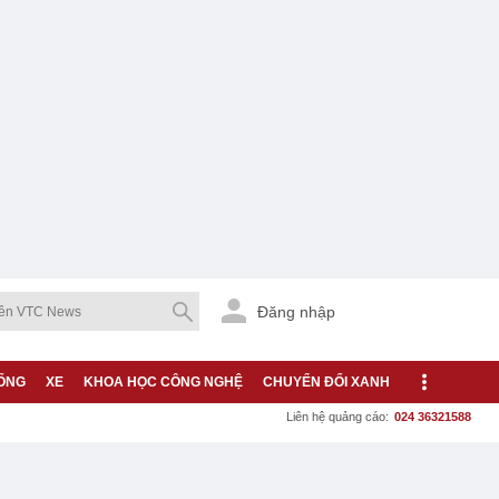
Đăng nhập
ỐNG
XE
KHOA HỌC CÔNG NGHỆ
CHUYỂN ĐỔI XANH
Liên hệ quảng cáo:
024 36321588