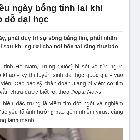
u ngày bỗng tỉnh lại khi
 đỗ đại học
y, phải duy trì sự sống bằng tim, phổi nhân
ại sau khi người cha nói bên tai rằng thư báo
ại tỉnh Hà Nam, Trung Quốc) bị sốt và tức ngực
 khảo - kỳ thi tuyển sinh đại học quốc gia - vào
 viện. Các bác sỹ chẩn đoán Jiang bị viêm cơ tim
 vẫn chưa được biết rõ, theo
Jiupai News
.
u hiện đặc trưng là viêm tim đột ngột và nghiêm
Các yếu tố ảnh hưởng bao gồm nhiễm virus, căng
ông lành mạnh.