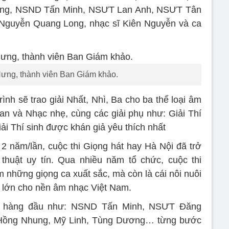
g, NSND Tấn Minh, NSƯT Lan Anh, NSƯT Tân
Nguyễn Quang Long, nhạc sĩ Kiên Nguyễn và ca
ng, thành viên Ban Giám khảo.
ình sẽ trao giải Nhất, Nhì, Ba cho ba thể loại âm
an và Nhạc nhẹ, cùng các giải phụ như: Giải Thí
iải Thí sinh được khán giả yêu thích nhất
 năm/lần, cuộc thi Giọng hát hay Hà Nội đã trở
thuật uy tín. Qua nhiều năm tổ chức, cuộc thi
m những giọng ca xuất sắc, mà còn là cái nôi nuôi
g lớn cho nền âm nhạc Việt Nam.
 sĩ hàng đầu như: NSND Tấn Minh, NSƯT Đăng
Hồng Nhung, Mỹ Linh, Tùng Dương… từng bước