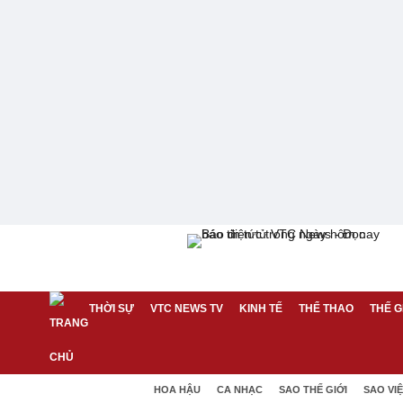
THỜI SỰ
VTC NEWS TV
KINH TẾ
THỂ THAO
THẾ G
HOA HẬU
CA NHẠC
SAO THẾ GIỚI
SAO VI