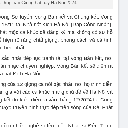
tại họp báo Giọng hát hay Hà Nội 2024.
 vòng Sơ tuyển, vòng Bán kết và Chung kết. Vòng
 16/11 tại Nhà hát Kịch Hà Nội (Rạp Công Nhân).
sẽ hát mộc ca khúc đã đăng ký mà không có sự hỗ
 hiện rõ ràng chất giọng, phong cách và cá tính
 thực nhất.
sắc nhất tiếp tục tranh tài tại vòng Bán kết, nơi
 dàn nhạc chuyên nghiệp. Vòng Bán kết sẽ diễn ra
à hát Kịch Hà Nội.
g của 12 giọng ca nổi bật nhất, nơi họ trình diễn
n giả với các ca khúc mang chủ đề về Hà Nội và
kết dự kiến diễn ra vào tháng 12/2024 tại Cung
ược truyền hình trực tiếp trên sóng của Đài Phát
gồm nhiều nghệ sĩ tên tuổi: Nhạc sĩ Đức Trịnh,