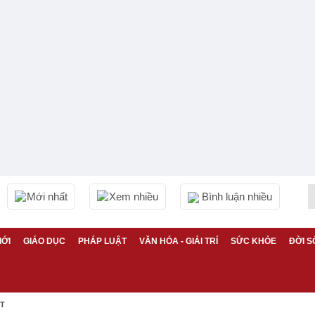
Mới nhất
Xem nhiều
Bình luận nhiều
IỚI
GIÁO DỤC
PHÁP LUẬT
VĂN HÓA - GIẢI TRÍ
SỨC KHỎE
ĐỜI S
ỆT