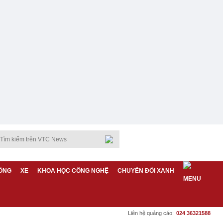
ỐNG
XE
KHOA HỌC CÔNG NGHỆ
CHUYỂN ĐỔI XANH
Liên hệ quảng cáo:
024 36321588