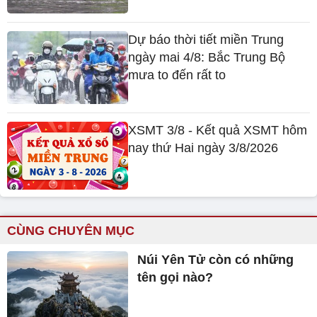
Dự báo thời tiết miền Trung
ngày mai 4/8: Bắc Trung Bộ
mưa to đến rất to
XSMT 3/8 - Kết quả XSMT hôm
nay thứ Hai ngày 3/8/2026
CÙNG CHUYÊN MỤC
Núi Yên Tử còn có những
tên gọi nào?