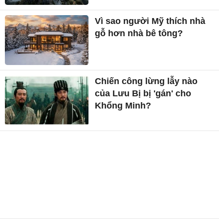
Vì sao người Mỹ thích nhà
gỗ hơn nhà bê tông?
Chiến công lừng lẫy nào
của Lưu Bị bị 'gán' cho
Khổng Minh?