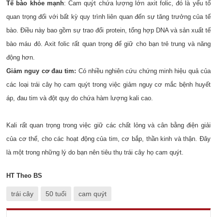
Tế bào khỏe mạnh
: Cam quýt chứa lượng lớn axit folic, đó là yếu tố
quan trọng đối với bất kỳ quy trình liên quan đến sự tăng trưởng của tế
bào. Điều này bao gồm sự trao đổi protein, tổng hợp DNA và sản xuất tế
bào máu đỏ. Axit folic rất quan trọng để giữ cho bạn trẻ trung và năng
động hơn.
Giảm nguy cơ đau tim:
Có nhiều nghiên cứu chứng minh hiệu quả của
các loại trái cây họ cam quýt trong việc giảm nguy cơ mắc bệnh huyết
áp, đau tim và đột quỵ do chứa hàm lượng kali cao.
Kali rất quan trọng trong việc giữ các chất lỏng và cân bằng điện giải
của cơ thể, cho các hoạt động của tim, cơ bắp, thần kinh và thận. Đây
là một trong những lý do bạn nên tiêu thụ trái cây họ cam quýt.
HT Theo BS
trái cây
50 tuổi
cam quýt