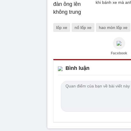
khi bánh xe mà an
lốp xe
nổ lốp xe
hao mòn lốp xe
Facebook
Bình luận