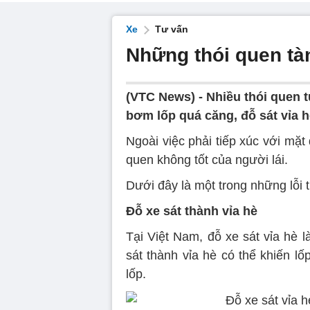
Xe
Tư vấn
Những thói quen tàn
(VTC News) -
Nhiều thói quen 
bơm lốp quá căng, đỗ sát vỉa hè
Ngoài việc phải tiếp xúc với mặ
quen không tốt của người lái.
Dưới đây là một trong những lỗi 
Đỗ xe sát thành vỉa hè
Tại Việt Nam, đỗ xe sát vỉa hè là
sát thành vỉa hè có thể khiến l
lốp.