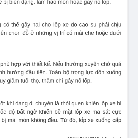
xe bị biến dạng, làm hao mòn hoặc gây nổ lốp.
 có thể gây hại cho lốp xe do cao su phải chịu
nên chọn đỗ ở những vị trí có mái che hoặc dưới
ng phù hợp với thiết kế. Nếu thường xuyên chở quá
 ảnh hưởng đầu tiên. Toàn bộ trọng lực dồn xuống
y giảm tuổi thọ, thậm chí gây nổ lốp.
t khi đang di chuyển là thói quen khiến lốp xe bị
 tốc độ bất ngờ khiến bề mặt lốp xe ma sát cực
 bị mài mòn không đều. Từ đó, lốp xe xuống cấp