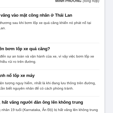
MINH PHƯƠNG
(tổng hợp)
 văng vào mặt công nhân ở Thái Lan
hương sau khi bơm lốp xe quá căng khiến nó phát nổ tại
Lan.
ên bơm lốp xe quá căng?
ến sự an toàn và vận hành của xe, vì vậy việc bơm lốp xe
hiều rủi ro trên đường.
nh nổ lốp xe máy
iện tượng nguy hiểm, nhất là khi đang lưu thông trên đường,
cần biết nguyên nhân để có cách phòng tránh.
, hất văng người đàn ông lên không trung
 nhân 19 tuổi (Karnataka, Ấn Độ) bị hất văng lên không trung