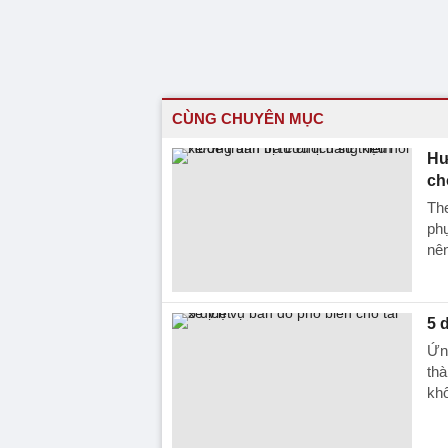
CÙNG CHUYÊN MỤC
Hư
ch
The
phụ
nên
5 
Ứn
thà
khô