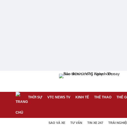
THỜI SỰ
VTC NEWS TV
KINH TẾ
THỂ THAO
THẾ G
SAO VÀ XE
TƯ VẤN
TIN XE 247
TRẢI NGHI