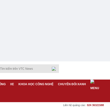
ỐNG
XE
KHOA HỌC CÔNG NGHỆ
CHUYỂN ĐỔI XANH
Liên hệ quảng cáo:
024 36321588