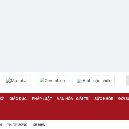
Mới nhất
Xem nhiều
Bình luận nhiều
IỚI
GIÁO DỤC
PHÁP LUẬT
VĂN HÓA - GIẢI TRÍ
SỨC KHỎE
ĐỜI S
ỆM
THỊ TRƯỜNG
XE ĐIỆN