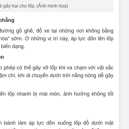
è gây hại cho lốp. (Ảnh minh họa)
 phẳng
 đường gồ ghề, đỗ xe tại những nơi không bằng
hóa” sớm. Ở những vị trí này, áp lực dồn lên lốp
 biến dạng.
on
phép có thể gây vỡ lốp khi va chạm với vật sắc
ậm chí, khi di chuyển dưới trời nắng nóng dễ gây
iến lốp nhanh bị mài mòn, ảnh hưởng không tốt
h bánh làm áp lực dồn xuống lốp đỗ dưới mặt