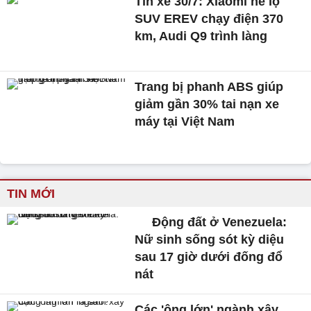
Tin xe 30/7: Xiaomi hé lộ
SUV EREV chạy điện 370
km, Audi Q9 trình làng
Trang bị phanh ABS giúp
giảm gần 30% tai nạn xe
máy tại Việt Nam
TIN MỚI
Động đất ở Venezuela:
Nữ sinh sống sót kỳ diệu
sau 17 giờ dưới đống đổ
nát
Các 'ông lớn' ngành xây