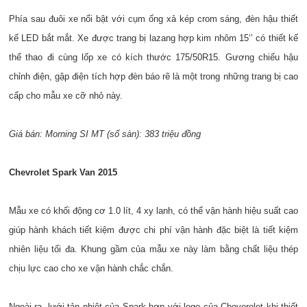
Phía sau đuôi xe nổi bật với cụm ống xả kép crom sáng, đèn hậu thiết
kế LED bắt mắt. Xe được trang bị lazang hợp kim nhôm 15‘’ có thiết kế
thể thao đi cùng lốp xe có kích thước 175/50R15. Gương chiếu hậu
chỉnh điện, gập điện tích hợp đèn báo rẽ là một trong những trang bị cao
cấp cho mẫu xe cỡ nhỏ này.
Giá bán: Morning SI MT (số sàn): 383 triệu đồng
Chevrolet Spark Van 2015
Mẫu xe có khối động cơ 1.0 lít, 4 xy lanh, có thể vận hành hiệu suất cao
giúp hành khách tiết kiệm được chi phí vận hành đặc biệt là tiết kiệm
nhiên liệu tối đa. Khung gầm của mẫu xe này làm bằng chất liệu thép
chịu lực cao cho xe vận hành chắc chắn.
Ngoài ra, lưới tản nhiệt của Spark hợp với logo của Cheverolet khi thiết