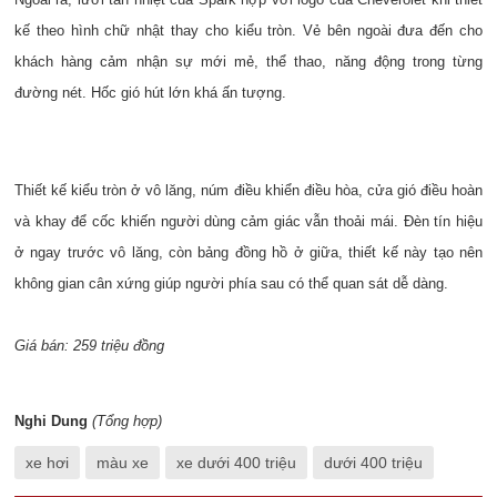
kế theo hình chữ nhật thay cho kiểu tròn. Vẻ bên ngoài đưa đến cho
khách hàng cảm nhận sự mới mẻ, thể thao, năng động trong từng
đường nét. Hốc gió hút lớn khá ấn tượng.
Thiết kế kiểu tròn ở vô lăng, núm điều khiển điều hòa, cửa gió điều hoàn
và khay để cốc khiến người dùng cảm giác vẫn thoải mái. Đèn tín hiệu
ở ngay trước vô lăng, còn bảng đồng hồ ở giữa, thiết kế này tạo nên
không gian cân xứng giúp người phía sau có thể quan sát dễ dàng.
Giá bán: 259 triệu đồng
Nghi Dung
(Tổng hợp)
xe hơi
màu xe
xe dưới 400 triệu
dưới 400 triệu