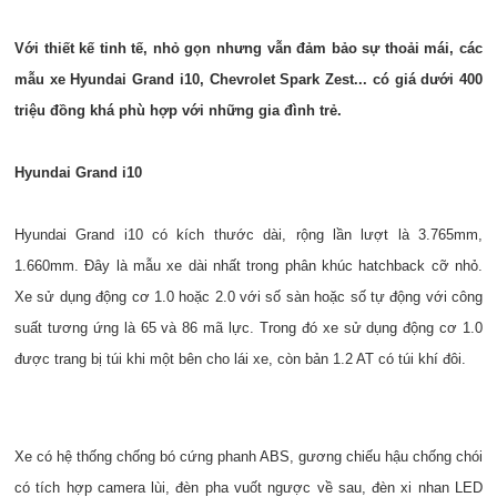
Với thiết kế tinh tế, nhỏ gọn nhưng vẫn đảm bảo sự thoải mái, các
mẫu xe Hyundai Grand i10, Chevrolet Spark Zest... có giá dưới 400
triệu đồng khá phù hợp với những gia đình trẻ.
Hyundai Grand i10
Hyundai Grand i10 có kích thước dài, rộng lần lượt là 3.765mm,
1.660mm. Đây là mẫu xe dài nhất trong phân khúc hatchback cỡ nhỏ.
Xe sử dụng động cơ 1.0 hoặc 2.0 với số sàn hoặc số tự động với công
suất tương ứng là 65 và 86 mã lực. Trong đó xe sử dụng động cơ 1.0
được trang bị túi khi một bên cho lái xe, còn bản 1.2 AT có túi khí đôi.
Xe có hệ thống chống bó cứng phanh ABS, gương chiếu hậu chống chói
có tích hợp camera lùi, đèn pha vuốt ngược về sau, đèn xi nhan LED