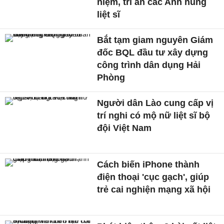
niệm, tri ân các Anh hùng
liệt sĩ
Bắt tạm giam nguyên Giám
đốc BQL đầu tư xây dựng
công trình dân dụng Hải
Phòng
Người dân Lào cung cấp vị
trí nghi có mộ nữ liệt sĩ bộ
đội Việt Nam
Cách biến iPhone thành
điện thoại 'cục gạch', giúp
trẻ cai nghiện mạng xã hội