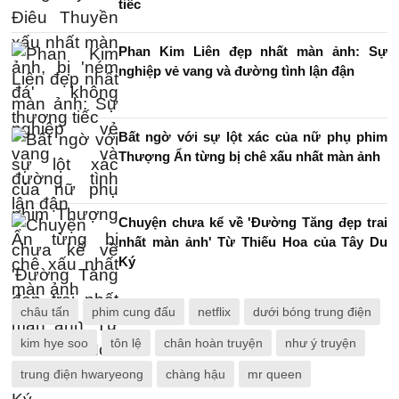
tiếc
Phan Kim Liên đẹp nhất màn ảnh: Sự
nghiệp vẻ vang và đường tình lận đận
Bất ngờ với sự lột xác của nữ phụ phim
Thượng Ẩn từng bị chê xấu nhất màn ảnh
Chuyện chưa kể về 'Đường Tăng đẹp trai
nhất màn ảnh' Từ Thiếu Hoa của Tây Du
Ký
châu tấn
phim cung đấu
netflix
dưới bóng trung điện
kim hye soo
tôn lệ
chân hoàn truyện
như ý truyện
trung điện hwaryeong
chàng hậu
mr queen