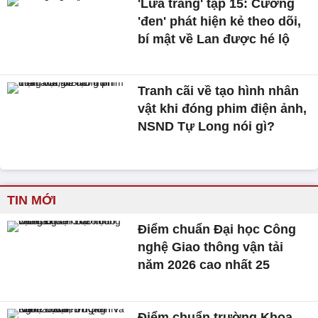
'Lửa trắng' tập 15: Cương
'đen' phát hiện kẻ theo dõi,
bí mật về Lan được hé lộ
Tranh cãi về tạo hình nhân
vật khi đóng phim điện ảnh,
NSND Tự Long nói gì?
TIN MỚI
Điểm chuẩn Đại học Công
nghệ Giao thông vận tải
năm 2026 cao nhất 25
Điểm chuẩn trường Khoa