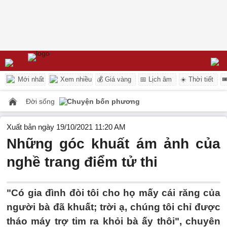
Mới nhất
Xem nhiều
💰 Giá vàng
📅 Lịch âm
☀️ Thời tiết

Đời sống
Chuyện bốn phương
Xuất bản ngày 19/10/2021 11:20 AM
Những góc khuất ám ảnh của
nghề trang điểm tử thi
"Có gia đình đòi tôi cho họ mấy cái răng của
người bà đã khuất; trời ạ, chúng tôi chỉ được
tháo máy trợ tim ra khỏi bà ấy thôi", chuyên