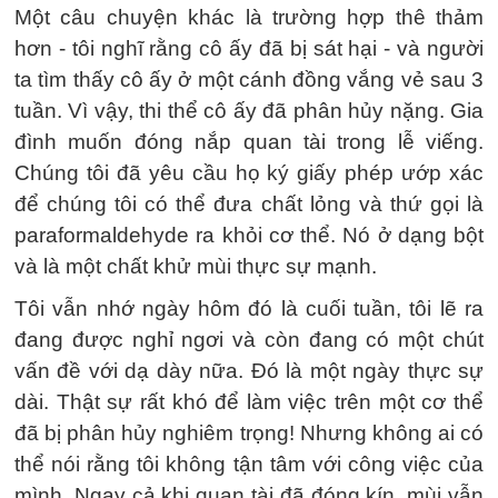
Một câu chuyện khác là trường hợp thê thảm
hơn - tôi nghĩ rằng cô ấy đã bị sát hại - và người
ta tìm thấy cô ấy ở một cánh đồng vắng vẻ sau 3
tuần. Vì vậy, thi thể cô ấy đã phân hủy nặng. Gia
đình muốn đóng nắp quan tài trong lễ viếng.
Chúng tôi đã yêu cầu họ ký giấy phép ướp xác
để chúng tôi có thể đưa chất lỏng và thứ gọi là
paraformaldehyde ra khỏi cơ thể. Nó ở dạng bột
và là một chất khử mùi thực sự mạnh.
Tôi vẫn nhớ ngày hôm đó là cuối tuần, tôi lẽ ra
đang được nghỉ ngơi và còn đang có một chút
vấn đề với dạ dày nữa. Đó là một ngày thực sự
dài. Thật sự rất khó để làm việc trên một cơ thể
đã bị phân hủy nghiêm trọng! Nhưng không ai có
thể nói rằng tôi không tận tâm với công việc của
mình. Ngay cả khi quan tài đã đóng kín, mùi vẫn