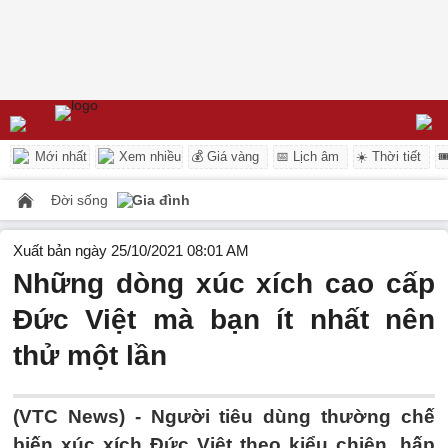
Mới nhất
Xem nhiều
💰 Giá vàng
📅 Lịch âm
☀️ Thời tiết

Đời sống
Gia đình
Xuất bản ngày 25/10/2021 08:01 AM
Những dòng xúc xích cao cấp
Đức Việt mà bạn ít nhất nên
thử một lần
(VTC News) -
Người tiêu dùng thường chế
biến xúc xích Đức Việt theo kiểu chiên, hấp