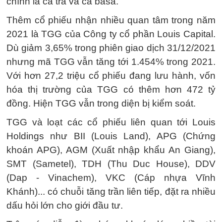
chính là cá tra và cá basa.
Thêm cổ phiếu nhận nhiều quan tâm trong năm
2021 là TGG của Công ty cổ phần Louis Capital.
Dù giảm 3,65% trong phiên giao dịch 31/12/2021
nhưng mã TGG vẫn tăng tới 1.454% trong 2021.
Với hơn 27,2 triệu cổ phiếu đang lưu hành, vốn
hóa thị trường của TGG có thêm hơn 472 tỷ
đồng. Hiện TGG vẫn trong diện bị kiểm soát.
TGG và loạt các cổ phiếu liên quan tới Louis
Holdings như BII (Louis Land), APG (Chứng
khoán APG), AGM (Xuất nhập khẩu An Giang),
SMT (Sametel), TDH (Thu Duc House), DDV
(Dap - Vinachem), VKC (Cáp nhựa Vĩnh
Khánh)... có chuỗi tăng trần liên tiếp, đặt ra nhiều
dấu hỏi lớn cho giới đầu tư.