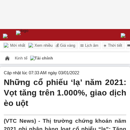
Mới nhất
Xem nhiều
💰 Giá vàng
📅 Lịch âm
☀️ Thời tiết

Kinh tế
Tài chính
Cập nhật lúc 07:33 AM ngày 03/01/2022
Những cổ phiếu ‘lạ’ năm 2021:
Vọt tăng trên 1.000%, giao dịch
èo uột
(VTC News) -
Thị trường chứng khoán năm
2021 ghi nhận hàng loạt cổ phiếu “lạ”: Tăng