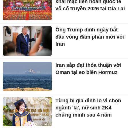
Iran sắp đạt thỏa thuận với
Oman tại eo biển Hormuz
Từng bị gia đình lo vì chọn
ngành 'lạ', nữ sinh 2K4
chứng minh sau 4 năm
Cuộc chuyển nhà sau gần 1
thế kỷ của những ‘người
tận cùng mặc cảm’
CIA từng đọc được bí mật
của 100 quốc gia thế nào?