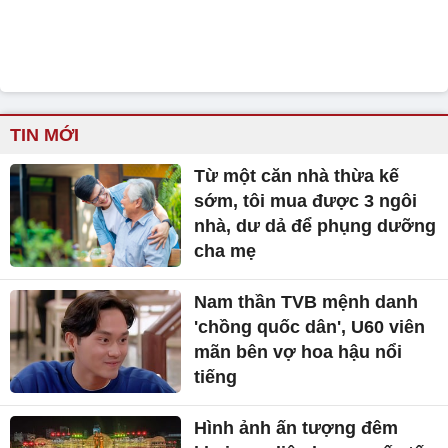
sớm, tôi mua được 3 ngôi
nhà, dư dả để phụng dưỡng
cha mẹ
Nam thần TVB mệnh danh
'chồng quốc dân', U60 viên
mãn bên vợ hoa hậu nổi
tiếng
Hình ảnh ấn tượng đêm
khai mạc liên hoan quốc tế
võ cổ truyền 2026 tại Gia Lai
Ông Trump định ngày bắt
đầu vòng đàm phán mới với
Iran