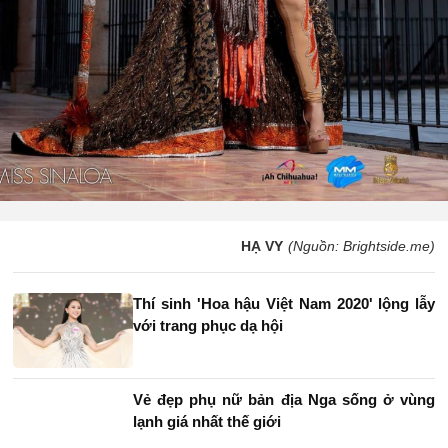
HẠ VY
(Nguồn: Brightside.me)
Thí sinh 'Hoa hậu Việt Nam 2020' lộng lẫy
với trang phục dạ hội
Vẻ đẹp phụ nữ bản địa Nga sống ở vùng
lạnh giá nhất thế giới
Ảnh: Đẹp sững sờ nhan sắc vũ nữ hòa vào
thiên nhiên kỳ ảo
Ảnh chân dung tuyệt đẹp của người các
dân tộc có nguy cơ tuyệt chủng