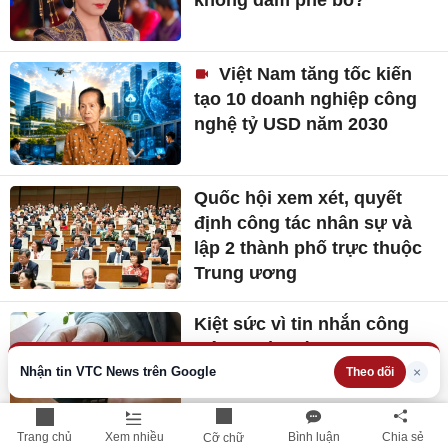
định công tác nhân sự và
lập 2 thành phố trực thuộc
Trung ương
Kiệt sức vì tin nhắn công
việc ngoài giờ
Dàn sao 'Trái tim mùa thu'
sau 26 năm: Người bí mật
kết hôn, người vắng bóng
màn ảnh
Nhận tin VTC News trên Google
×
Dự báo thời tiết 3/8: Miền
Theo dõi
Bắc có nơi mưa to đến rất
to, đề phòng dông lốc
Trang chủ
Xem nhiều
Bình luận
Chia sẻ
Cỡ chữ