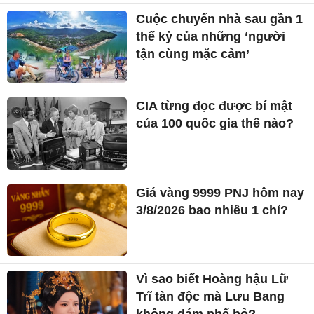
Giá vàng 9999 PNJ hôm nay
3/8/2026 bao nhiêu 1 chỉ?
Vì sao biết Hoàng hậu Lữ
Trĩ tàn độc mà Lưu Bang
không dám phế bỏ?
Việt Nam tăng tốc kiến
tạo 10 doanh nghiệp công
nghệ tỷ USD năm 2030
Quốc hội xem xét, quyết