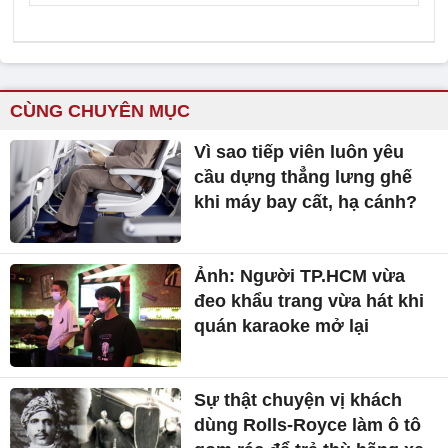
khi máy bay cất, hạ cánh?
Ảnh: Người TP.HCM vừa
đeo khẩu trang vừa hát khi
quán karaoke mở lại
Sự thật chuyện vị khách
dùng Rolls-Royce làm ô tô
gom rác để trả thù hãng xe