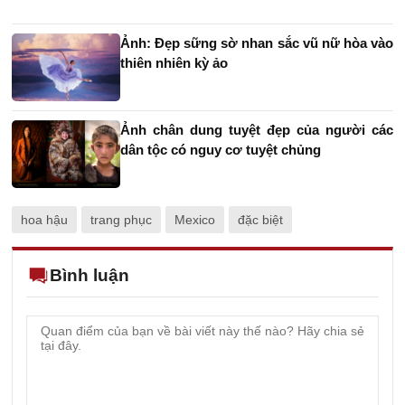
hoa hậu
trang phục
Mexico
đặc biệt
Bình luận
CÙNG CHUYÊN MỤC
Vì sao tiếp viên luôn yêu
cầu dựng thẳng lưng ghế