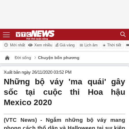
Mới nhất
Xem nhiều
💰 Giá vàng
📅 Lịch âm
☀️ Thời tiết

Đời sống
Chuyện bốn phương
Xuất bản ngày 26/11/2020 03:52 PM
Những bộ váy 'ma quái' gây
sốc tại cuộc thi Hoa hậu
Mexico 2020
(VTC News) -
Ngắm những bộ váy mang
phong cách thổ dân và Halloween tại sự kiện