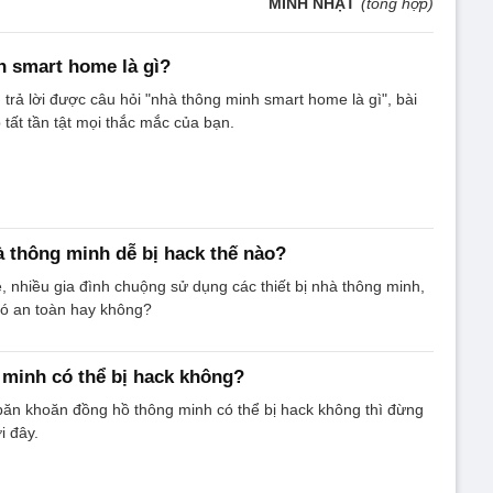
MINH NHẬT
(tổng hợp)
 smart home là gì?
 trả lời được câu hỏi "nhà thông minh smart home là gì", bài
p tất tần tật mọi thắc mắc của bạn.
hà thông minh dễ bị hack thế nào?
, nhiều gia đình chuộng sử dụng các thiết bị nhà thông minh,
có an toàn hay không?
minh có thể bị hack không?
băn khoăn đồng hồ thông minh có thể bị hack không thì đừng
i đây.