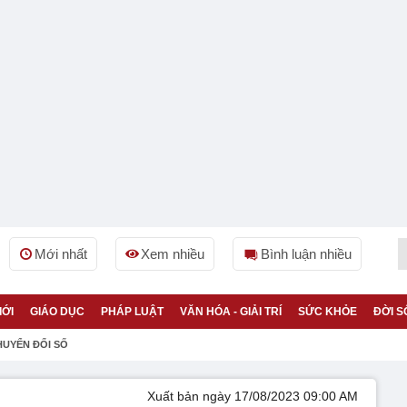
Mới nhất
Xem nhiều
Bình luận nhiều
IỚI
GIÁO DỤC
PHÁP LUẬT
VĂN HÓA - GIẢI TRÍ
SỨC KHỎE
ĐỜI S
HUYỂN ĐỔI SỐ
Xuất bản ngày 17/08/2023 09:00 AM