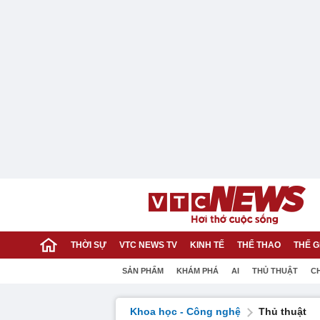
THỜI SỰ
VTC NEWS TV
KINH TẾ
THỂ THAO
THẾ G
SẢN PHẨM
KHÁM PHÁ
AI
THỦ THUẬT
C
Khoa học - Công nghệ
Thủ thuật