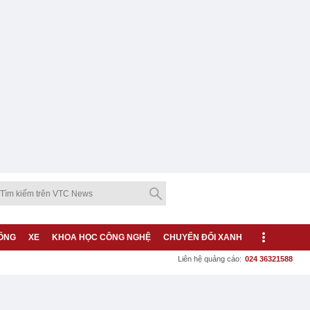
ỐNG
XE
KHOA HỌC CÔNG NGHỆ
CHUYỂN ĐỔI XANH
Liên hệ quảng cáo:
024 36321588