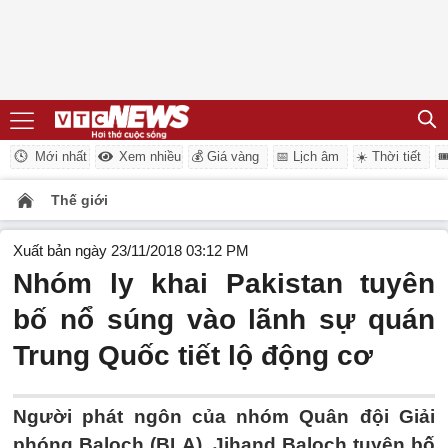
Mới nhất
Xem nhiều
💰 Giá vàng
📅 Lịch âm
☀️ Thời tiết

Thế giới
Xuất bản ngày 23/11/2018 03:12 PM
Nhóm ly khai Pakistan tuyên
bố nổ súng vào lãnh sự quán
Trung Quốc tiết lộ động cơ
Người phát ngôn của nhóm Quân đội Giải
phóng Baloch (BLA), Jihand Baloch tuyên bố