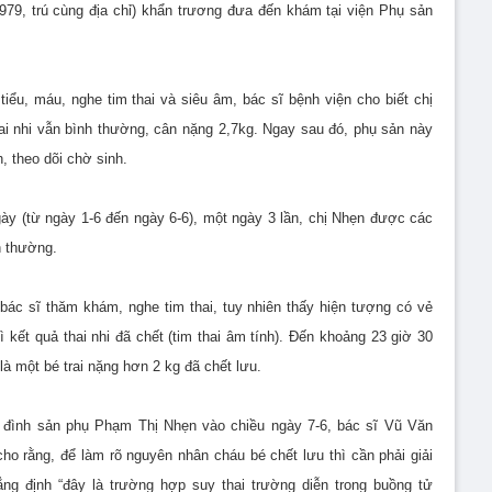
79, trú cùng địa chỉ) khẩn trương đưa đến khám tại viện Phụ sản
ểu, máu, nghe tim thai và siêu âm, bác sĩ bệnh viện cho biết chị
hai nhi vẫn bình thường, cân nặng 2,7kg. Ngay sau đó, phụ sản này
 theo dõi chờ sinh.
ngày (từ ngày 1-6 đến ngày 6-6), một ngày 3 lần, chị Nhẹn được các
h thường.
bác sĩ thăm khám, nghe tim thai, tuy nhiên thấy hiện tượng có vẻ
 kết quả thai nhi đã chết (tim thai âm tính). Đến khoảng 23 giờ 30
là một bé trai nặng hơn 2 kg đã chết lưu.
ia đình sản phụ Phạm Thị Nhẹn vào chiều ngày 7-6, bác sĩ Vũ Văn
o rằng, để làm rõ nguyên nhân cháu bé chết lưu thì cần phải giải
hẳng định “đây là trường hợp suy thai trường diễn trong buồng tử