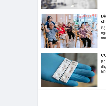
Đề
ch
Bộ 
ngư
mạ
CO
Bộ 
đây
hiệ