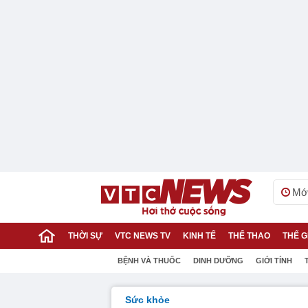
Mới
THỜI SỰ
VTC NEWS TV
KINH TẾ
THỂ THAO
THẾ G
BỆNH VÀ THUỐC
DINH DƯỠNG
GIỚI TÍNH
Sức khỏe