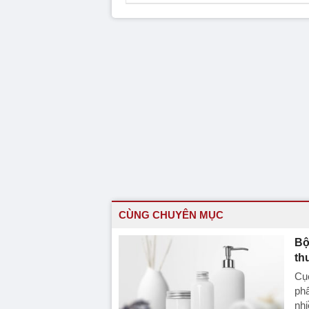
CÙNG CHUYÊN MỤC
Bộ
th
Cục
phẩ
nhi