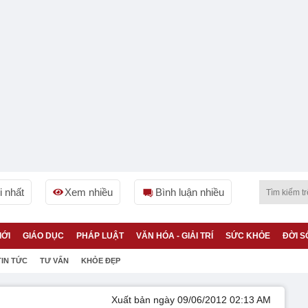
 nhất
Xem nhiều
Bình luận nhiều
IỚI
GIÁO DỤC
PHÁP LUẬT
VĂN HÓA - GIẢI TRÍ
SỨC KHỎE
ĐỜI S
TIN TỨC
TƯ VẤN
KHỎE ĐẸP
Xuất bản ngày 09/06/2012 02:13 AM