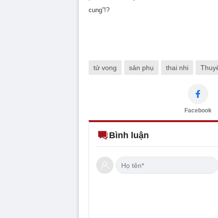
cung”!?
tử vong
sản phụ
thai nhi
Thuyê
Facebook
Bình luận