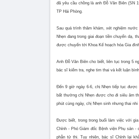
đã yêu cầu chồng là anh Đỗ Văn Biên (SN 19
TP Hải Phòng.
Sau quá trình thăm khám, xét nghiệm nước ti
Nhẹn đang trong giai đoạn tiền chuyển dạ, t
được chuyển tới Khoa Kế hoạch hóa Gia đình,
Anh Đỗ Văn Biên cho biết, liên tục trong 5 
bác sĩ kiểm tra, nghe tim thai và kết luận bìn
Đến 9 giờ ngày 6-6, chị Nhẹn tiếp tục được 
bất thường chị Nhẹn được cho đi siêu âm thì
phút cùng ngày, chị Nhẹn sinh nhưng thai nhi 
Được biết, trong trong buổi làm việc với g
Chỉnh - Phó Giám đốc Bệnh viện Phụ sản - ch
phẫn tử thi. Tuy nhiên, bác sĩ Chỉnh lại k