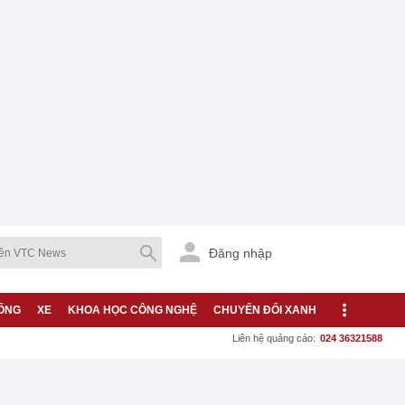
Đăng nhập
ỐNG
XE
KHOA HỌC CÔNG NGHỆ
CHUYỂN ĐỔI XANH
Liên hệ quảng cáo:
024 36321588