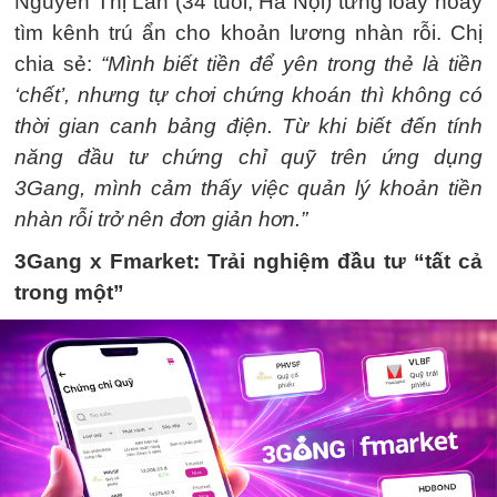
Nguyễn Thị Lan (34 tuổi, Hà Nội) từng loay hoay
tìm kênh trú ẩn cho khoản lương nhàn rỗi. Chị
chia sẻ:
“Mình biết tiền để yên trong thẻ là tiền
‘chết’, nhưng tự chơi chứng khoán thì không có
thời gian canh bảng điện. Từ khi biết đến tính
năng đầu tư chứng chỉ quỹ trên ứng dụng
3Gang, mình cảm thấy việc quản lý khoản tiền
nhàn rỗi trở nên đơn giản hơn.”
3Gang x Fmarket: Trải nghiệm đầu tư “tất cả
trong một”