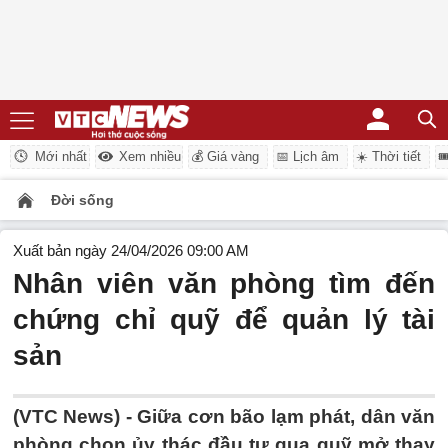
Mới nhất
Xem nhiều
💰 Giá vàng
📅 Lịch âm
☀️ Thời tiết

Đời sống
Xuất bản ngày 24/04/2026 09:00 AM
Nhân viên văn phòng tìm đến
chứng chỉ quỹ để quản lý tài
sản
(VTC News) -
Giữa cơn bão lạm phát, dân văn
phòng chọn ủy thác đầu tư qua quỹ mở thay