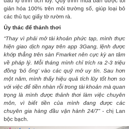
đầu lộ trình tích lũy. Quy trình mua bán được tối
giản hóa 100% trên môi trường số, giúp loại bỏ
các thủ tục giấy tờ rườm rà.
Ủy thác để thảnh thơi
“Thay vì phải mở tài khoản phức tạp, mình thực
hiện giao dịch ngay trên app 3Gang, lệnh được
khớp thẳng trên sàn Fmarket nên cực kỳ an tâm
về pháp lý. Mỗi tháng mình chỉ trích ra 2-3 triệu
đồng ‘bỏ ống’ vào các quỹ mở uy tín. Sau hơn
một năm, mình thấy hiệu quả tích lũy tốt hơn so
với việc để tiền nhàn rỗi trong tài khoản mà quan
trọng là mình được thảnh thơi làm việc chuyên
môn, vì biết tiền của mình đang được các
chuyên gia hàng đầu vận hành 24/7”
- chị Lan
bộc bạch.