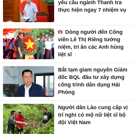
yêu cầu ngành Thanh tra
thực hiện ngay 7 nhiệm vụ
Dòng người đến Công
viên Lê Thị Riêng tưởng
niệm, tri ân các Anh hùng
liệt sĩ
Bắt tạm giam nguyên Giám
đốc BQL đầu tư xây dựng
công trình dân dụng Hải
Phòng
Người dân Lào cung cấp vị
trí nghi có mộ nữ liệt sĩ bộ
đội Việt Nam