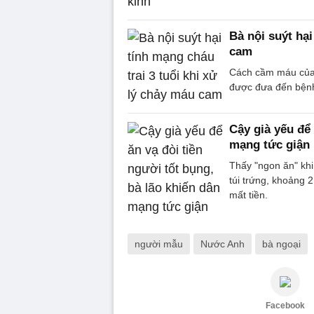
Bà nội suýt hại
cam
Cách cầm máu của b
được đưa đến bệnh 
Cậy già yếu để 
mạng tức giận
Thấy "ngon ăn" khi
túi trứng, khoảng 2
mất tiền.
người mẫu
Nước Anh
bà ngoại
Facebook