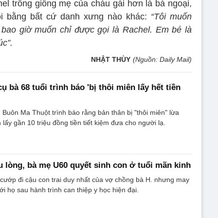
l trông giống mẹ của cháu gái hơn là bà ngoại,
i bằng bất cứ danh xưng nào khác:
“Tôi muốn
 bao giờ muốn chỉ được gọi là Rachel. Em bé là
úc”.
NHẬT THÙY
(Nguồn: Daily Mail)
ụ bà 68 tuổi trình báo 'bị thôi miên lấy hết tiền
. Buôn Ma Thuột trình báo rằng bản thân bị "thôi miên" lừa
lấy gần 10 triệu đồng tiền tiết kiệm đưa cho người lạ.
u lòng, bà mẹ U60 quyết sinh con ở tuổi mãn kinh
 cướp đi cậu con trai duy nhất của vợ chồng bà H. nhưng may
i họ sau hành trình can thiệp y học hiện đại.