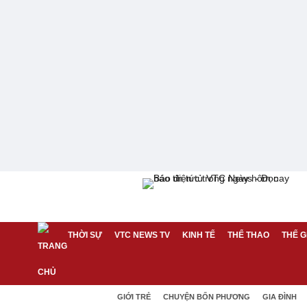
THỜI SỰ
VTC NEWS TV
KINH TẾ
THỂ THAO
THẾ G
GIỚI TRẺ
CHUYỆN BỐN PHƯƠNG
GIA ĐÌNH