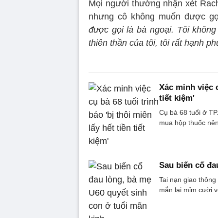
Mọi người thường nhận xét Rache
nhưng cô không muốn được gọ
được gọi là bà ngoại. Tôi không
thiên thần của tôi, tôi rất hạnh ph
Xác minh việc c
tiết kiệm'
Cụ bà 68 tuổi ở TP
mua hộp thuốc nên 
Sau biến cố đa
Tai nạn giao thông
mắn lại mỉm cười vớ