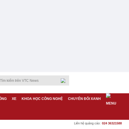
ỐNG
XE
KHOA HỌC CÔNG NGHỆ
CHUYỂN ĐỔI XANH
Liên hệ quảng cáo:
024 36321588