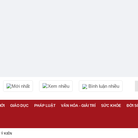
Mới nhất
Xem nhiều
Bình luận nhiều
IỚI
GIÁO DỤC
PHÁP LUẬT
VĂN HÓA - GIẢI TRÍ
SỨC KHỎE
ĐỜI S
Ý KIẾN