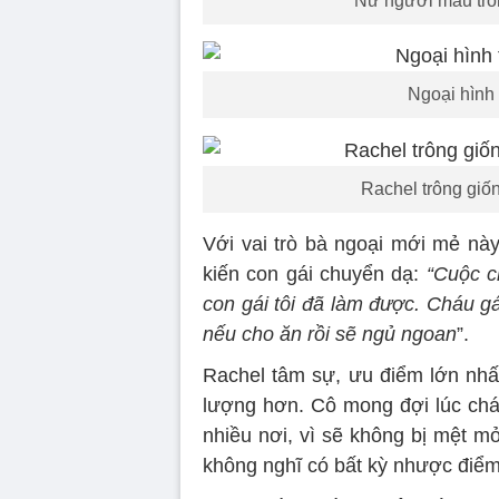
Nữ người mẫu trôn
Ngoại hình 
Rachel trông giố
Với vai trò bà ngoại mới mẻ này
kiến ​​con gái chuyển dạ:
“Cuộc c
con gái tôi đã làm được. Cháu gá
nếu cho ăn rồi sẽ ngủ ngoan
”.
Rachel tâm sự, ưu điểm lớn nhất
lượng hơn. Cô mong đợi lúc cháu
nhiều nơi, vì sẽ không bị mệt m
không nghĩ có bất kỳ nhược điểm 