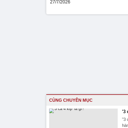
27/7/2026
CÙNG CHUYÊN MỤC
'3 
"3 
hàn