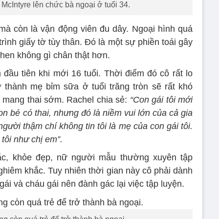
cIntyre lên chức bà ngoại ở tuổi 34.
mà còn là vận động viên đu dây. Ngoại hình quá
trình giấy tờ tùy thân. Đó là một sự phiền toái gây
khen không gì chân thật hơn.
đầu tiên khi mới 16 tuổi. Thời điểm đó cô rất lo
rở thành mẹ bỉm sữa ở tuổi trăng tròn sẽ rất khó
 mang thai sớm. Rachel chia sẻ:
“Con gái tôi mới
 con bé có thai, nhưng đó là niềm vui lớn của cả gia
người thậm chí không tin tôi là mẹ của con gái tôi.
tôi như chị em”.
ắc, khỏe đẹp, nữ người mẫu thường xuyên tập
ghiêm khắc. Tuy nhiên thời gian này cô phải dành
ái và cháu gái nên đành gác lại việc tập luyện.