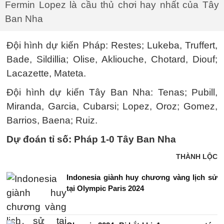
Fermin Lopez là cầu thủ chơi hay nhất của Tây
Ban Nha
Đội hình dự kiến Pháp: Restes; Lukeba, Truffert,
Bade, Sildillia; Olise, Akliouche, Chotard, Diouf;
Lacazette, Mateta.
Đội hình dự kiến Tây Ban Nha: Tenas; Pubill,
Miranda, Garcia, Cubarsi; Lopez, Oroz; Gomez,
Barrios, Baena; Ruiz.
Dự đoán tỉ số: Pháp 1-0 Tây Ban Nha
THÀNH LỘC
Indonesia giành huy chương vàng lịch sử
tại Olympic Paris 2024