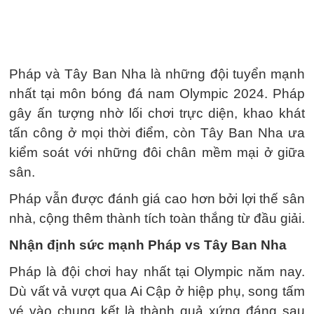
Pháp và Tây Ban Nha là những đội tuyển mạnh
nhất tại môn bóng đá nam Olympic 2024. Pháp
gây ấn tượng nhờ lối chơi trực diện, khao khát
tấn công ở mọi thời điểm, còn Tây Ban Nha ưa
kiểm soát với những đôi chân mềm mại ở giữa
sân.
Pháp vẫn được đánh giá cao hơn bởi lợi thế sân
nhà, cộng thêm thành tích toàn thắng từ đầu giải.
Nhận định sức mạnh Pháp vs Tây Ban Nha
Pháp là đội chơi hay nhất tại Olympic năm nay.
Dù vất vả vượt qua Ai Cập ở hiệp phụ, song tấm
vé vào chung kết là thành quả xứng đáng sau