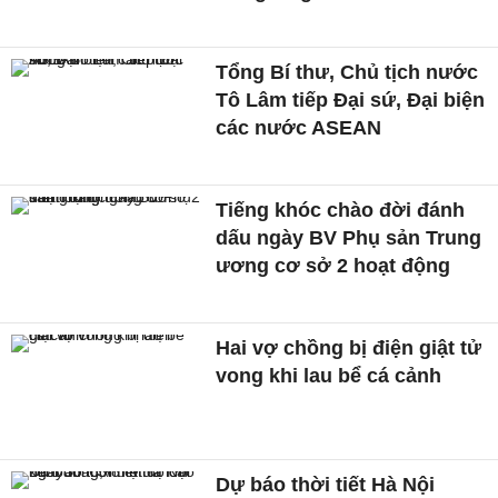
Tổng Bí thư, Chủ tịch nước
Tô Lâm tiếp Đại sứ, Đại biện
các nước ASEAN
Tiếng khóc chào đời đánh
dấu ngày BV Phụ sản Trung
ương cơ sở 2 hoạt động
Hai vợ chồng bị điện giật tử
vong khi lau bể cá cảnh
Dự báo thời tiết Hà Nội