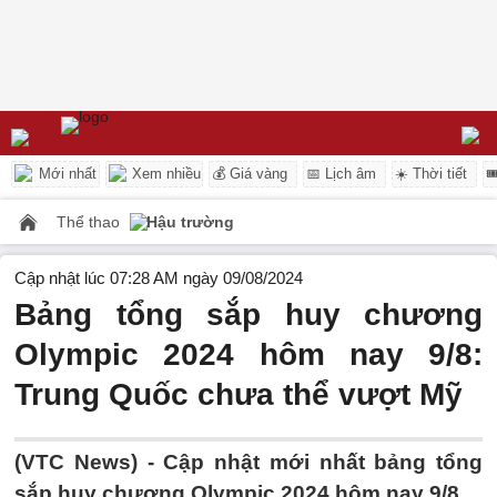
Mới nhất
Xem nhiều
💰 Giá vàng
📅 Lịch âm
☀️ Thời tiết

Thể thao
Hậu trường
Cập nhật lúc 07:28 AM ngày 09/08/2024
Bảng tổng sắp huy chương
Olympic 2024 hôm nay 9/8:
Trung Quốc chưa thể vượt Mỹ
(VTC News) -
Cập nhật mới nhất bảng tổng
sắp huy chương Olympic 2024 hôm nay 9/8.