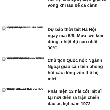
vong khi lau bể cá cảnh
Dự báo thời tiết Hà Nội
ngày mai 5/8: Mưa lớn kèm
dông, nhiệt độ cao nhất
30°C
Chủ tịch Quốc hội: Ngành
Ngoại giao cần tiên phong
hút các dòng vốn thế hệ
mới
Phát hiện 13 hài cốt liệt sĩ
tại nơi diễn ra trận chiến
đấu ác liệt năm 1972