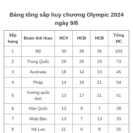
Bảng tổng sắp huy chương Olympic 2024
ngày 9/8
Xếp
Tổng
Đoàn thể thao
HCV
HCB
HCĐ
hạng
HC
1
Mỹ
30
38
35
103
2
Trung Quốc
29
25
19
73
3
Australia
18
14
13
45
4
Pháp
14
18
21
54
Vương quốc
5
13
17
21
51
Anh
6
Hàn Quốc
13
8
7
28
7
Nhật Bản
13
7
13
33
8
Hà Lan
11
6
8
25