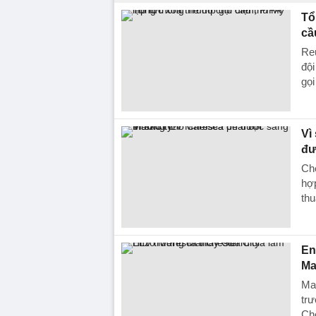
Tổ
cầ
Reu
đội
gọi
Vì
đư
Che
hợp
thu
En
Ma
Ma
trư
Che