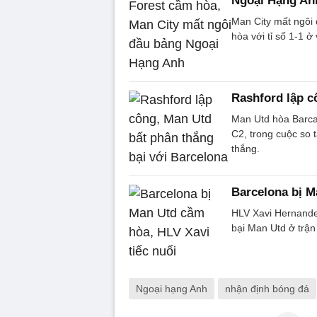
Ngoại Hạng An
Man City mất ngôi
hòa với tỉ số 1-1 ở
Rashford lập c
Man Utd hòa Barca 
C2, trong cuộc so 
thắng.
Barcelona bị M
HLV Xavi Hernandez
bại Man Utd ở trận
Ngoại hạng Anh
nhận định bóng đá