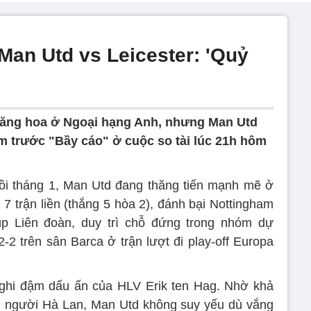
Man Utd vs Leicester: 'Quỷ
hăng hoa ở Ngoại hạng Anh, nhưng Man Utd
ểm trước "Bầy cáo" ở cuộc so tài lúc 21h hôm
hồi tháng 1, Man Utd đang thăng tiến mạnh mẽ ở
 7 trận liền (thắng 5 hòa 2), đánh bại Nottingham
úp Liên đoàn, duy trì chỗ đứng trong nhóm dự
 trên sân Barca ở trận lượt đi play-off Europa
ghi đậm dấu ấn của HLV Erik ten Hag. Nhờ khả
 người Hà Lan, Man Utd không suy yếu dù vắng