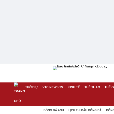
THỜI SỰ
VTC NEWS TV
KINH TẾ
THỂ THAO
THẾ G
BÓNG ĐÁ ANH
LỊCH THI ĐẤU BÓNG ĐÁ
BÓNG