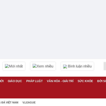
Mới nhất
Xem nhiều
Bình luận nhiều
IỚI
GIÁO DỤC
PHÁP LUẬT
VĂN HÓA - GIẢI TRÍ
SỨC KHỎE
ĐỜI S
 ĐÁ VIỆT NAM
V.LEAGUE