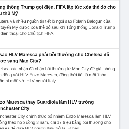
ng thống Trump gọi điện, FIFA lập tức xóa thẻ đỏ cho
u thủ Mỹ
ters và nhiều nguồn tin tiết lộ ngôi sao Folarin Balogun của
 tuyển Mỹ được xóa thẻ đỏ sau khi Tổng thống Donald Trump
 điện thoại cho Chủ tịch FIFA.
 sao HLV Maresca phải bồi thường cho Chelsea để
ợc sang Man City?
lsea xác nhận đã nhận bồi thường từ Man City để giải phóng
 đồng với HLV Enzo Maresca, đồng thời tiết lộ một 'thỏa
ận bí mật' với HLV người Italy.
zo Maresca thay Guardiola làm HLV trưởng
nchester City
nchester City chính thức bổ nhiệm Enzo Maresca làm HLV
ởng theo hợp đồng 3 năm, chi 17 triệu bảng bồi thường cho
lsea để đưa HLV người Italy trở lại Etihad.