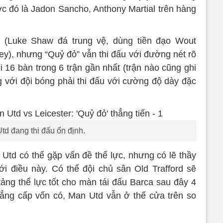
ước đó là Jadon Sancho, Anthony Martial trên hàng
 (Luke Shaw đá trung vệ, dùng tiền đạo Wout
ey), nhưng “Quỷ đỏ” vẫn thi đấu với đường nét rõ
 16 bàn trong 6 trận gần nhất (trận nào cũng ghi
g với đội bóng phải thi đấu với cường độ dày đặc
td đang thi đấu ổn định.
 Utd có thể gặp vấn đề thể lực, nhưng có lẽ thầy
i điều này. Có thể đội chủ sân Old Trafford sẽ
ảng thể lực tốt cho màn tái đấu Barca sau đây 4
đẳng cấp vốn có, Man Utd vẫn ở thế cửa trên so