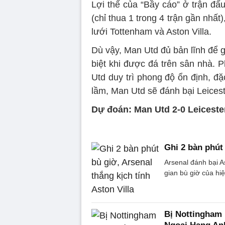
Lợi thế của “Bầy cáo” ở trận đấu
(chỉ thua 1 trong 4 trận gần nhất
lưới Tottenham và Aston Villa.
Dù vậy, Man Utd đủ bản lĩnh để g
biệt khi được đá trên sân nhà. 
Utd duy trì phong độ ổn định, đặ
lầm, Man Utd sẽ đánh bại Leicest
Dự đoán: Man Utd 2-0 Leiceste
Ghi 2 bàn phút 
Arsenal đánh bại As
gian bù giờ của hiệ
Bị Nottingham 