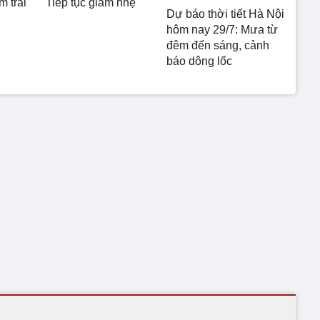
m trái
Tiếp tục giảm nhẹ
Dự báo thời tiết Hà Nội
hôm nay 29/7: Mưa từ
đêm đến sáng, cảnh
báo dông lốc