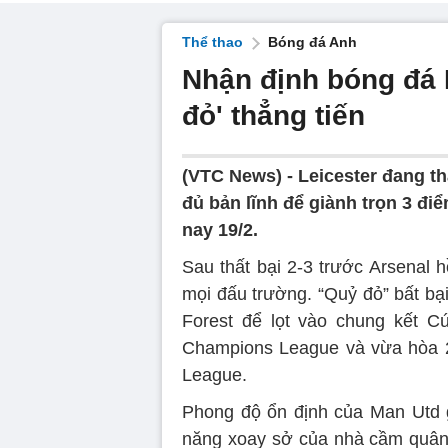
Thể thao
Bóng đá Anh
Nhận định bóng đá 
đỏ' thẳng tiến
(VTC News) -
Leicester đang t
đủ bản lĩnh để giành trọn 3 đi
nay 19/2.
Sau thất bại 2-3 trước Arsenal 
mọi đấu trường. “Quỷ đỏ” bất bại
Forest để lọt vào chung kết C
Champions League và vừa hòa 2-2
League.
Phong độ ổn định của Man Utd 
năng xoay sở của nhà cầm quân