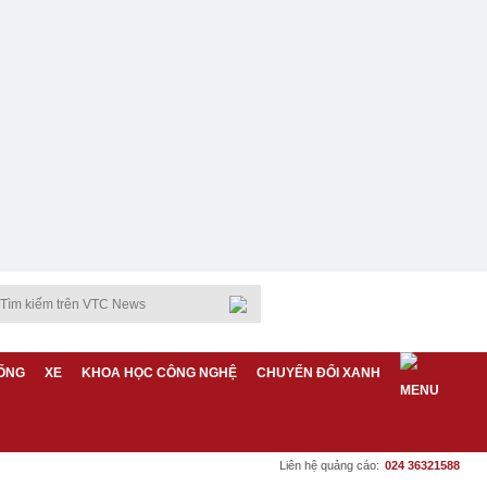
ỐNG
XE
KHOA HỌC CÔNG NGHỆ
CHUYỂN ĐỔI XANH
Liên hệ quảng cáo:
024 36321588