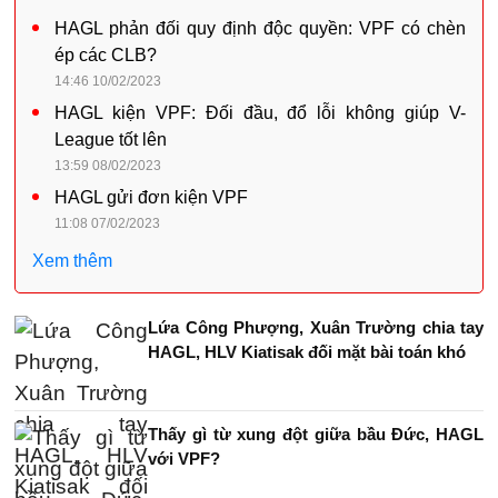
HAGL phản đối quy định độc quyền: VPF có chèn
ép các CLB?
14:46 10/02/2023
HAGL kiện VPF: Đối đầu, đổ lỗi không giúp V-
League tốt lên
13:59 08/02/2023
HAGL gửi đơn kiện VPF
11:08 07/02/2023
Xem thêm
Lứa Công Phượng, Xuân Trường chia tay
HAGL, HLV Kiatisak đối mặt bài toán khó
Thấy gì từ xung đột giữa bầu Đức, HAGL
với VPF?