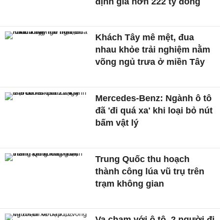
định giá hơn 222 tỷ đồng
Khách Tây mê mệt, đua
nhau khỏe trải nghiệm nằm
võng ngủ trưa ở miền Tây
Mercedes-Benz: Ngành ô tô
đã 'đi quá xa' khi loại bỏ nút
bấm vật lý
Trung Quốc thu hoạch
thành công lúa vũ trụ trên
trạm không gian
Va chạm với ô tô, 2 người đi