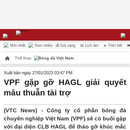
Mới nhất
Xem nhiều
💰 Giá vàng
📅 Lịch âm
☀️ Thời tiết

Thể thao
Bóng đá Việt Nam
Xuất bản ngày 27/01/2023 03:47 PM
VPF gặp gỡ HAGL giải quyết
mâu thuẫn tài trợ
(VTC News) -
Công ty cổ phần bóng đá
chuyên nghiệp Việt Nam (VPF) sẽ có buổi gặp
với đại diện CLB HAGL để tháo gỡ khúc mắc