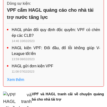
Dòng sự kiện:
VPF cấm HAGL quảng cáo cho nhà tài
trợ nước tăng lực
HAGL phản đối quy định độc quyền: VPF có chèn
ép các CLB?
14:46 10/02/2023
HAGL kiện VPF: Đối đầu, đổ lỗi không giúp V-
League tốt lên
13:59 08/02/2023
HAGL gửi đơn kiện VPF
11:08 07/02/2023
Xem thêm
VPF và HAGL tranh cãi về chuyện quảng
bá cho nhà tài trợ