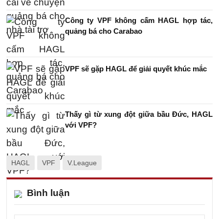
Công ty VPF không cấm HAGL hợp tác,
quảng bá cho Carabao
VPF sẽ gặp HAGL để giải quyết khúc mắc
Thấy gì từ xung đột giữa bầu Đức, HAGL
với VPF?
HAGL
VPF
V.League
Bình luận