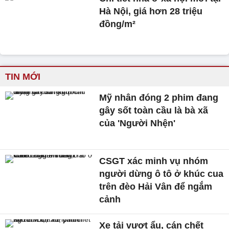
Hà Nội, giá hơn 28 triệu
đồng/m²
TIN MỚI
Mỹ nhân đóng 2 phim đang
gây sốt toàn cầu là bà xã
của 'Người Nhện'
CSGT xác minh vụ nhóm
người dừng ô tô ở khúc cua
trên đèo Hải Vân để ngắm
cảnh
Xe tải vượt ẩu, cán chết