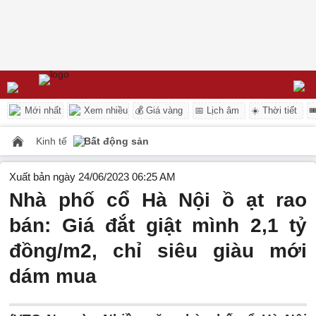
Mới nhất
Xem nhiều
💰 Giá vàng
📅 Lịch âm
☀️ Thời tiết

Kinh tế
Bất động sản
Xuất bản ngày 24/06/2023 06:25 AM
Nhà phố cổ Hà Nội ồ ạt rao
bán: Giá đắt giật mình 2,1 tỷ
đồng/m2, chỉ siêu giàu mới
dám mua