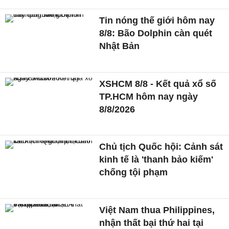
Tin nóng thế giới hôm nay
8/8: Bão Dolphin càn quét
Nhật Bản
XSHCM 8/8 - Kết quả xổ số
TP.HCM hôm nay ngày
8/8/2026
Chủ tịch Quốc hội: Cảnh sát
kinh tế là 'thanh bảo kiếm'
chống tội phạm
Việt Nam thua Philippines,
nhận thất bại thứ hai tại