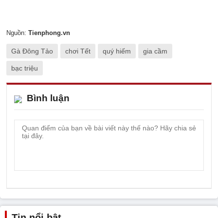
Nguồn:
Tienphong.vn
Gà Đông Tảo
chơi Tết
quý hiếm
gia cầm
bạc triệu
Bình luận
Tin nổi bật