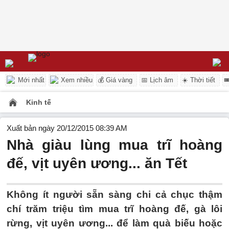
Mới nhất
Xem nhiều
💰 Giá vàng
📅 Lịch âm
☀️ Thời tiết

Kinh tế
Xuất bản ngày 20/12/2015 08:39 AM
Nhà giàu lùng mua trĩ hoàng
đế, vịt uyên ương... ăn Tết
Không ít người sẵn sàng chi cả chục thậm
chí trăm triệu tìm mua trĩ hoàng đế, gà lôi
rừng, vịt uyên ương... để làm quà biếu hoặc