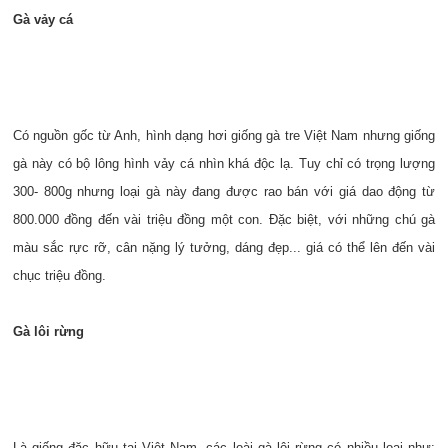
Gà vảy cá
Có nguồn gốc từ Anh, hình dạng hơi giống gà tre Việt Nam nhưng giống
gà này có bộ lông hình vảy cá nhìn khá độc lạ. Tuy chỉ có trọng lượng
300- 800g nhưng loại gà này đang được rao bán với giá dao động từ
800.000 đồng đến vài triệu đồng một con. Đặc biệt, với những chú gà
màu sắc rực rỡ, cân nặng lý tưởng, dáng đẹp... giá có thể lên đến vài
chục triệu đồng.
Gà lôi rừng
Là giống đặc hữu tại Việt Nam, các loài gà lôi rừng có nhiều loại như: