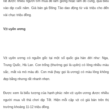
rất được nhiều người tìm mua để làm giống hoặc làm đồ cúng, quà biếu
vào dịp cuối năm. Giá bán gà Đông Tảo dao động từ vài triệu cho đến
vài chục triệu đồng.
Vịt uyên ương
Vịt uyên ương có nguồn gốc tại một số quốc gia hàn đới như: Nga,
Trung Quốc, Hà Lan. Con trống (thường gọi là uyên) có lông nhiều màu
sắc, mắt và mỏ màu đỏ. Con mái (hay gọi là ương) có màu lông không
đẹp bằng nhưng rất nhanh nhẹn.
Được xem là biểu tượng của hạnh phúc nên vịt uyên ương được nhiều
người mua về thả chơi dịp Tết. Hiện mỗi cặp vịt có giá bán trên thị
trường khoảng 11-12 triệu đồng.