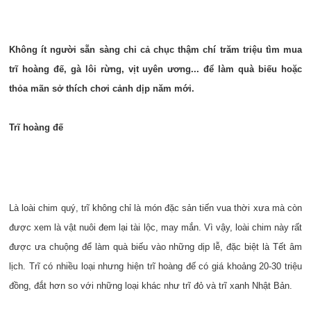
Không ít người sẵn sàng chi cả chục thậm chí trăm triệu tìm mua
trĩ hoàng đế, gà lôi rừng, vịt uyên ương... để làm quà biếu hoặc
thỏa mãn sở thích chơi cảnh dịp năm mới.
Trĩ hoàng đế
Là loài chim quý, trĩ không chỉ là món đặc sản tiến vua thời xưa mà còn
được xem là vật nuôi đem lại tài lộc, may mắn. Vì vậy, loài chim này rất
được ưa chuộng để làm quà biếu vào những dịp lễ, đặc biệt là Tết âm
lịch. Trĩ có nhiều loại nhưng hiện trĩ hoàng đế có giá khoảng 20-30 triệu
đồng, đắt hơn so với những loại khác như trĩ đỏ và trĩ xanh Nhật Bản.