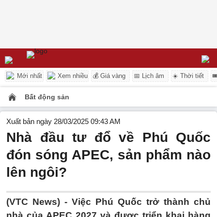
Mới nhất
Xem nhiều
💰 Giá vàng
📅 Lịch âm
☀️ Thời tiết

Bất động sản
Xuất bản ngày 28/03/2025 09:43 AM
Nhà đầu tư đổ về Phú Quốc
đón sóng APEC, sản phẩm nào
lên ngôi?
(VTC News) -
Việc Phú Quốc trở thành chủ
nhà của APEC 2027 và được triển khai hàng