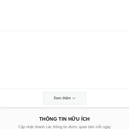
Xem thêm
THÔNG TIN HỮU ÍCH
Cập nhật nhanh các thông tin được quan tâm mỗi ngày