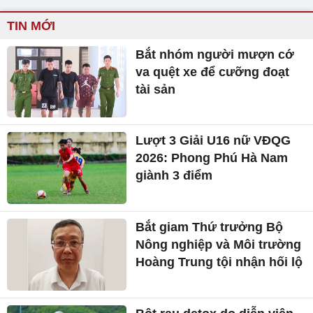
TIN MỚI
Bắt nhóm người mượn cớ
va quệt xe để cưỡng đoạt
tài sản
Lượt 3 Giải U16 nữ VĐQG
2026: Phong Phú Hà Nam
giành 3 điểm
Bắt giam Thứ trưởng Bộ
Nông nghiệp và Môi trường
Hoàng Trung tội nhận hối lộ