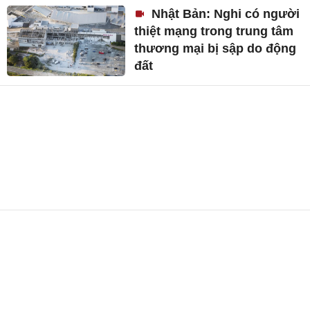
Nhật Bản: Nghi có người
thiệt mạng trong trung tâm
thương mại bị sập do động
đất