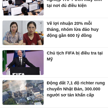
tại nơi đủ điều kiện
Vẽ lợi nhuận 20% mỗi
tháng, nhóm lừa đảo huy
động gần 600 tỷ đồng
Chủ tịch FIFA bị điều tra tại
Mỹ
Động đất 7,1 độ richter rung
chuyển Nhật Bản, 300.000
người sơ tán khẩn cấp