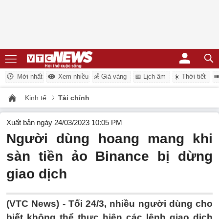
Mới nhất
Xem nhiều
💰 Giá vàng
📅 Lịch âm
☀️ Thời tiết

Kinh tế
Tài chính
Xuất bản ngày 24/03/2023 10:05 PM
Người dùng hoang mang khi
sàn tiền ảo Binance bị dừng
giao dịch
(VTC News) -
Tối 24/3, nhiều người dùng cho
biết không thể thực hiện các lệnh giao dịch