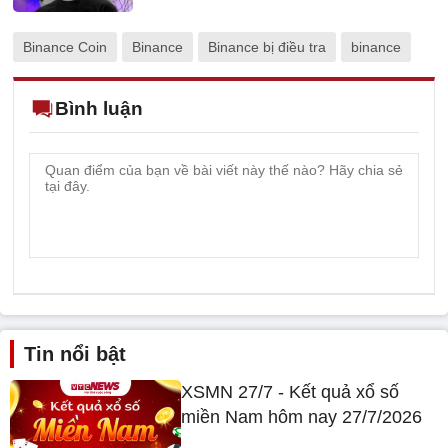
Binance Coin
Binance
Binance bị điều tra
binance
Bình luận
Tin nổi bật
XSMN 27/7 - Kết quả xổ số
miền Nam hôm nay 27/7/2026