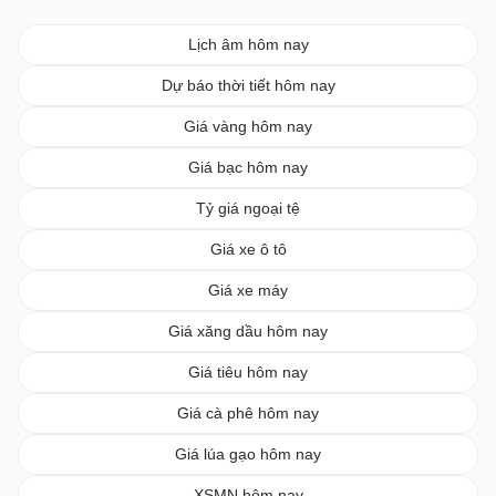
Lịch âm hôm nay
Dự báo thời tiết hôm nay
Giá vàng hôm nay
Giá bạc hôm nay
Tỷ giá ngoại tệ
Giá xe ô tô
Giá xe máy
Giá xăng dầu hôm nay
Giá tiêu hôm nay
Giá cà phê hôm nay
Giá lúa gạo hôm nay
XSMN hôm nay