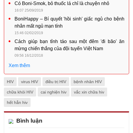
Có Boni-Smok, bỏ thuốc lá chỉ là chuyện nhỏ
16:07 25/09/2019
BoniHappy – Bí quyết 'hồi sinh' giấc ngủ cho bệnh
nhân mất ngủ mạn tính
15:46 02/02/2019
Cách giúp bạn tỉnh táo sau một đêm 'đi bão' ăn
mừng chiến thắng của đội tuyển Việt Nam
09:56 16/12/2018
Xem thêm
HIV
virus HIV
điều trị HIV
bệnh nhân HIV
chữa khỏi HIV
cai nghiện hiv
vắc xin chữa hiv
hết hẳn hiv
Bình luận