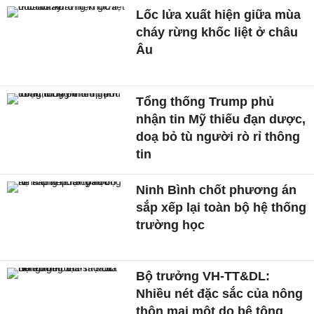
Lốc lửa xuất hiện giữa mùa
cháy rừng khốc liệt ở châu
Âu
Tổng thống Trump phủ
nhận tin Mỹ thiếu đạn dược,
doạ bỏ tù người rò rỉ thông
tin
Ninh Bình chốt phương án
sắp xếp lại toàn bộ hệ thống
trường học
Bộ trưởng VH-TT&DL:
Nhiều nét đặc sắc của nông
thôn mai một do bê tông