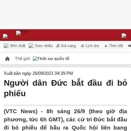
Mới nhất
Xem nhiều
💰 Giá vàng
📅 Lịch âm
☀️ Thời tiết

Thế giới
Thời sự quốc tế
Xuất bản ngày 26/09/2021 04:39 PM
Người dân Đức bắt đầu đi bỏ
phiếu
(VTC News) -
8h sáng 26/9 (theo giờ địa
phương, tức 6h GMT), các cử tri Đức bắt đầu
đi bỏ phiếu để bầu ra Quốc hội liên bang