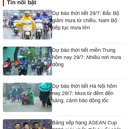
Tin nổi bật
Dự báo thời tiết 29/7: Bắc Bộ
giảm mưa từ chiều, Nam Bộ
tiếp tục mưa lớn
Dự báo thời tiết miền Trung
hôm nay 29/7: Nhiều nơi mưa
dông
Dự báo thời tiết Hà Nội hôm
nay 29/7: Mưa từ đêm đến
sáng, cảnh báo dông lốc
Bảng xếp hạng ASEAN Cup