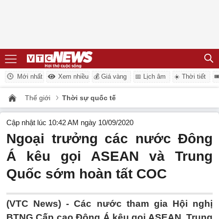
Mới nhất
Xem nhiều
💰 Giá vàng
📅 Lịch âm
☀️ Thời tiết

Thế giới
Thời sự quốc tế
Cập nhật lúc 10:42 AM ngày 10/09/2020
Ngoại trưởng các nước Đông
Á kêu gọi ASEAN và Trung
Quốc sớm hoàn tất COC
(VTC News) -
Các nước tham gia Hội nghị
BTNG Cấp cao Đông Á kêu gọi ASEAN, Trung