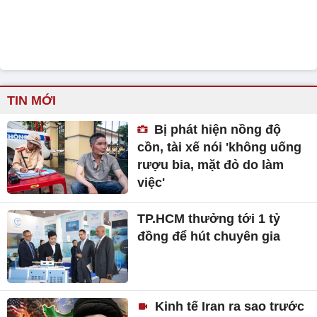
TIN MỚI
Bị phát hiện nồng độ
cồn, tài xế nói 'không uống
rượu bia, mặt đỏ do làm
việc'
TP.HCM thưởng tới 1 tỷ
đồng để hút chuyên gia
Kinh tế Iran ra sao trước