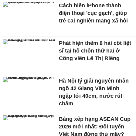
Cách biến iPhone thành
điện thoại 'cục gạch', giúp
trẻ cai nghiện mạng xã hội
Phát hiện thêm 8 hài cốt liệt
sĩ tại hố chôn thứ hai ở
Công viên Lê Thị Riêng
Hà Nội lý giải nguyên nhân
ngõ 42 Giang Văn Minh
ngập tới 40cm, nước rút
chậm
Bảng xếp hạng ASEAN Cup
2026 mới nhất: Đội tuyển
Việt Nam đứng thứ mấy?