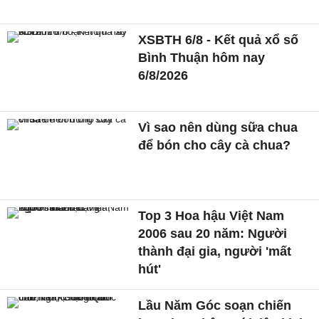
XSBTH 6/8 - Kết quả xổ số
Bình Thuận hôm nay
6/8/2026
Vì sao nên dùng sữa chua
để bón cho cây cà chua?
Top 3 Hoa hậu Việt Nam
2006 sau 20 năm: Người
thành đại gia, người 'mất
hút'
Lầu Năm Góc soạn chiến