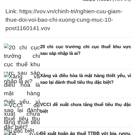
Link: https://vov.vn/chinh-tri/nghien-cuu-giam-
thue-doi-voi-bao-chi-xuong-cung-muc-10-
post1160141.vov
20 chi cục trưởng chi cục thuế khu vực
sau sáp nhập là ai?
Xăng và điều hòa là mặt hàng thiết yếu, vì
sao lại đánh thuế tiêu thụ đặc biệt?
VCCI đề xuất chưa tăng thuế tiêu thụ đặc
biệt
Đề xuất hoãn áp thuế TTĐB với bia, rượu,