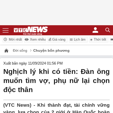
Mới nhất
Xem nhiều
💰 Giá vàng
📅 Lịch âm
☀️ Thời tiết

Đời sống
Chuyện bốn phương
Xuất bản ngày 11/09/2024 01:56 PM
Nghịch lý khi có tiền: Đàn ông
muốn tìm vợ, phụ nữ lại chọn
độc thân
(VTC News) -
Khi thành đạt, tài chính vững
vàng, lựa chọn của 2 giới ở Hàn Quốc hoàn