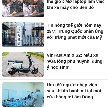
thế giới: Mở laptop làm việc
khi xe máy chờ đèn đỏ
Tin nóng thế giới hôm nay
28/7: Trung Quốc phản ứng
với trừng phạt mới của Mỹ
VinFast Amio S2: Mẫu xe
'vừa lòng phụ huynh, đúng
ý học sinh'
Hơn 80 người nhập viện
sau khi ăn bánh mì tại một
cửa hàng ở Lâm Đồng