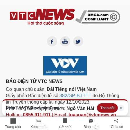
BÁO ĐIỆN TỬ VTC NEWS
Cơ quan chủ quản:
Đài Tiếng nói Việt Nam
Giấy phép Báo điện tử số
382/GP-BTTTT
do Bộ Thông
tin Truyền thông cấp lại ngày 12/10/2023.
Nhận tin VTC News trên Google
×
Phó Tổng biên tập phụ trách:
Ngô Văn Hải
Theo dõi
Hotline:
0855.911.911
| Email:
toasoan@vtcnews.vn
TRỤ SỞ CHÍNH
Trang chủ
Xem nhiều
Bình luận
Chia sẻ
Cỡ chữ