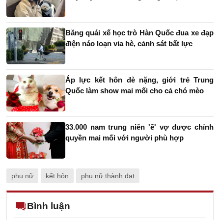
Băng quái xế học trò Hàn Quốc đua xe đạp
điện náo loạn vỉa hè, cảnh sát bất lực
Áp lực kết hôn đè nặng, giới trẻ Trung
Quốc làm show mai mối cho cả chó mèo
33.000 nam trung niên 'ế' vợ được chính
quyền mai mối với người phù hợp
phụ nữ
kết hôn
phụ nữ thành đạt
Bình luận