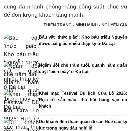
cũng đã nhanh chóng nâng công suất phục vụ
để đón lượng khách tăng mạnh.
THIÊN TRANG - MINH MINH - NGUYỄN GIA
Báu vật 'thức giấc': Kho báu triều Nguyễn
được cất giấu nhiều thập kỷ ở Đà Lạt
Ngắm đồi chè trăm tuổi, quanh năm quấn
quýt 'biển mây' ở Đà Lạt
Khai mạc Festival Du lịch Cửa Lò 2026:
Rực rỡ sắc màu, thu hút hàng vạn du
khách
Du khách đến tham quan di sản Huế cao kỷ
lục trong ngày đầu nghỉ lễ