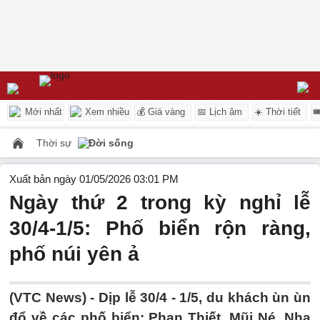
Mới nhất
Xem nhiều
💰 Giá vàng
📅 Lịch âm
☀️ Thời tiết

Thời sự
Đời sống
Xuất bản ngày 01/05/2026 03:01 PM
Ngày thứ 2 trong kỳ nghỉ lễ
30/4-1/5: Phố biển rộn ràng,
phố núi yên ả
(VTC News) -
Dịp lễ 30/4 - 1/5, du khách ùn ùn
đổ về các phố biển: Phan Thiết, Mũi Né, Nha