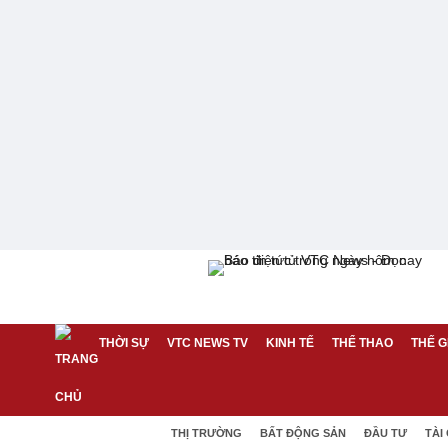
THỜI SỰ
VTC NEWS TV
KINH TẾ
THỂ THAO
THẾ G
THỊ TRƯỜNG
BẤT ĐỘNG SẢN
ĐẦU TƯ
TÀI