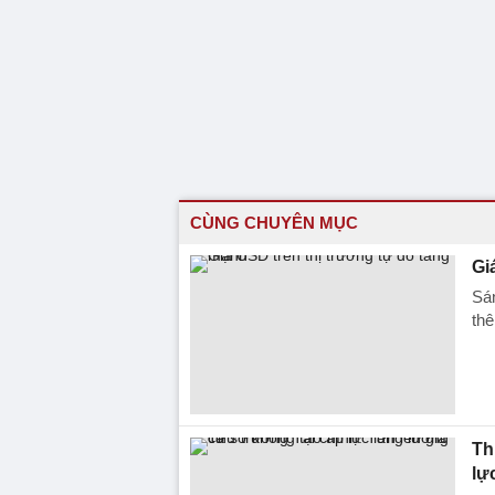
CÙNG CHUYÊN MỤC
Gi
Sá
thê
Th
lự