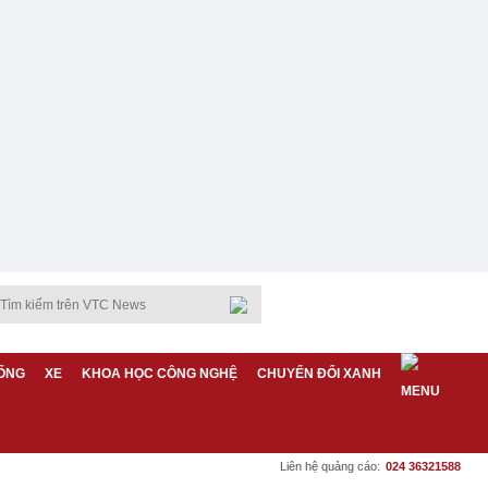
ỐNG
XE
KHOA HỌC CÔNG NGHỆ
CHUYỂN ĐỔI XANH
Liên hệ quảng cáo:
024 36321588