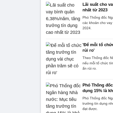
Lãi suất cho v
nhất từ 2023
Phó Thống đốc Ngâ
các khoản cho vay
2024.
'Để mỗi tổ chứ
rủi ro'
Theo Thống đốc NH
nếu mỗi tổ chức tí
ẩn rủi ro.
Phó Thống đốc 
dụng 15% là kh
Phó Thống đốc Ngâ
trưởng tín dụng nh
đạt được.