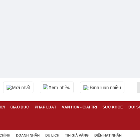
Mới nhất
Xem nhiều
Bình luận nhiều
IỚI
GIÁO DỤC
PHÁP LUẬT
VĂN HÓA - GIẢI TRÍ
SỨC KHỎE
ĐỜI S
 CHÍNH
DOANH NHÂN
DU LỊCH
TIN GIÁ VÀNG
ĐIỆN HẠT NHÂN