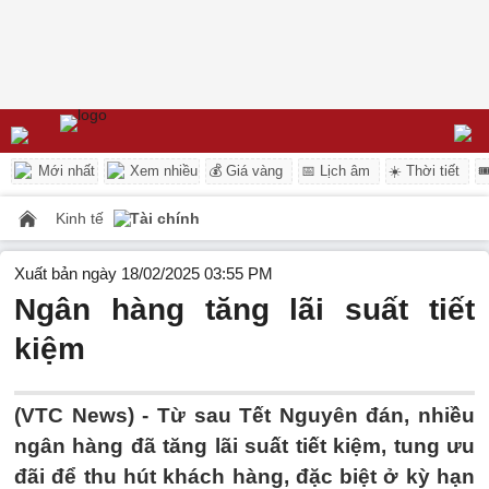
Mới nhất
Xem nhiều
💰 Giá vàng
📅 Lịch âm
☀️ Thời tiết

Kinh tế
Tài chính
Xuất bản ngày 18/02/2025 03:55 PM
Ngân hàng tăng lãi suất tiết
kiệm
(VTC News) -
Từ sau Tết Nguyên đán, nhiều
ngân hàng đã tăng lãi suất tiết kiệm, tung ưu
đãi để thu hút khách hàng, đặc biệt ở kỳ hạn