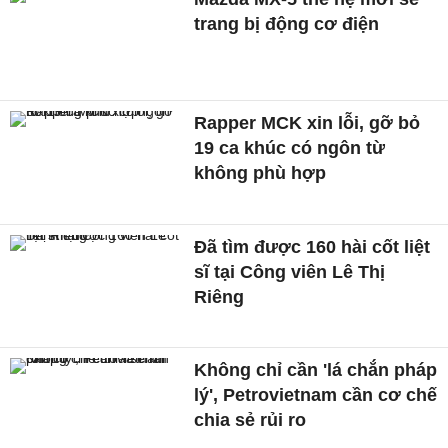
trang bị động cơ điện
Rapper MCK xin lỗi, gỡ bỏ
19 ca khúc có ngôn từ
không phù hợp
Đã tìm được 160 hài cốt liệt
sĩ tại Công viên Lê Thị
Riêng
Không chỉ cần 'lá chắn pháp
lý', Petrovietnam cần cơ chế
chia sẻ rủi ro