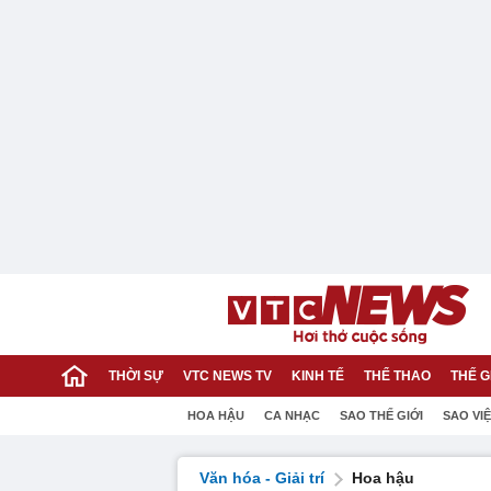
THỜI SỰ
VTC NEWS TV
KINH TẾ
THỂ THAO
THẾ G
HOA HẬU
CA NHẠC
SAO THẾ GIỚI
SAO VI
Văn hóa - Giải trí
Hoa hậu