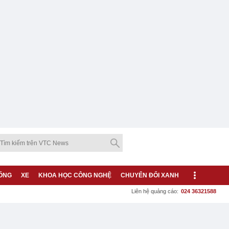
ỐNG
XE
KHOA HỌC CÔNG NGHỆ
CHUYỂN ĐỔI XANH
Liên hệ quảng cáo:
024 36321588