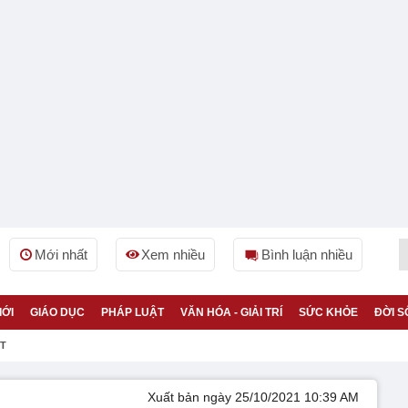
Mới nhất
Xem nhiều
Bình luận nhiều
IỚI
GIÁO DỤC
PHÁP LUẬT
VĂN HÓA - GIẢI TRÍ
SỨC KHỎE
ĐỜI S
ỆT
Xuất bản ngày 25/10/2021 10:39 AM