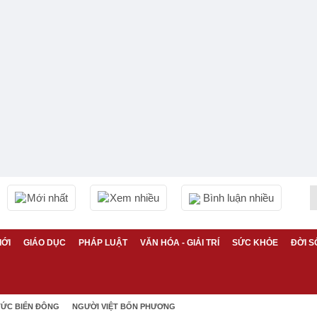
Mới nhất
Xem nhiều
Bình luận nhiều
IỚI
GIÁO DỤC
PHÁP LUẬT
VĂN HÓA - GIẢI TRÍ
SỨC KHỎE
ĐỜI S
TỨC BIỂN ĐÔNG
NGƯỜI VIỆT BỐN PHƯƠNG