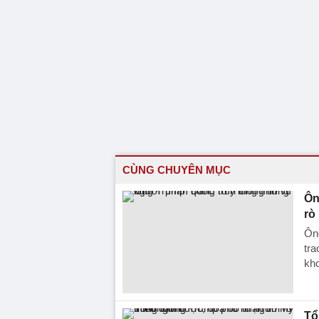
CÙNG CHUYÊN MỤC
Ôn
rò 
Ông
tra
kh
Tổ