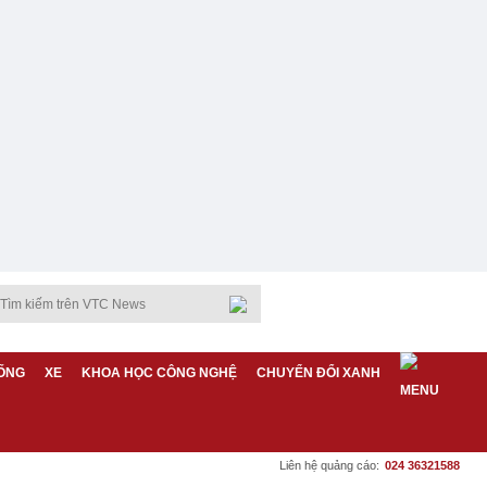
ỐNG
XE
KHOA HỌC CÔNG NGHỆ
CHUYỂN ĐỔI XANH
Liên hệ quảng cáo:
024 36321588