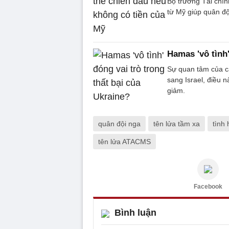
Bộ trưởng Tài chính
từ Mỹ giúp quân độ
Hamas 'vô tình'
Sự quan tâm của 
sang Israel, điều n
giảm.
quân đội nga
tên lửa tầm xa
tình
tên lửa ATACMS
Facebook
Bình luận