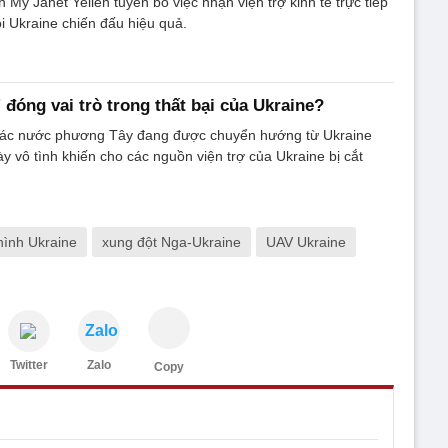
 Mỹ Janet Yellen tuyên bố việc nhận viện trợ kinh tế trực tiếp
i Ukraine chiến đấu hiệu quả.
 đóng vai trò trong thất bại của Ukraine?
các nước phương Tây đang được chuyển hướng từ Ukraine
ày vô tình khiến cho các nguồn viện trợ của Ukraine bị cắt
 hình Ukraine
xung đột Nga-Ukraine
UAV Ukraine
Zalo
Twitter
Zalo
Copy