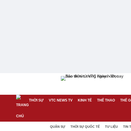
THỜI SỰ
VTC NEWS TV
KINH TẾ
THỂ THAO
THẾ G
QUÂN SỰ
THỜI SỰ QUỐC TẾ
TƯ LIỆU
TIN 