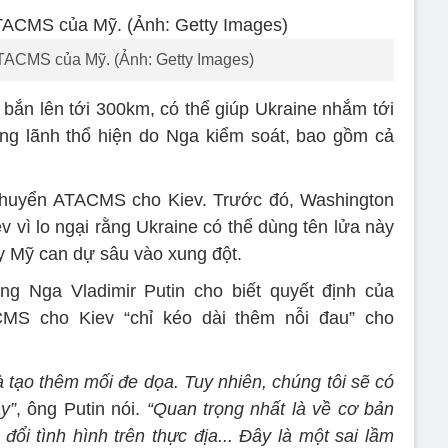
TACMS của Mỹ. (Ảnh: Getty Images)
ắn lên tới 300km, có thể giúp Ukraine nhắm tới
ùng lãnh thổ hiện do Nga kiểm soát, bao gồm cả
chuyển ATACMS cho Kiev. Trước đó, Washington
v vì lo ngại rằng Ukraine có thể dùng tên lửa này
y Mỹ can dự sâu vào xung đột.
ng Nga Vladimir Putin cho biết quyết định của
MS cho Kiev “chỉ kéo dài thêm nỗi đau” cho
à tạo thêm mối đe dọa. Tuy nhiên, chúng tôi sẽ có
y”
, ông Putin nói.
“Quan trọng nhất là về cơ bản
ổi tình hình trên thực địa... Đây là một sai lầm