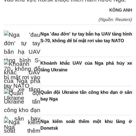
KÔNG ANH
(Nguồn: Reuters)
Nga 'đau đớn' tự tay bắn hạ UAV tàng hình
S-70, không để bí mật rơi vào tay NATO
Khoảnh khắc UAV của Nga phá hủy xe
tăng Ukraine
Quân đội Ukraine tấn công kho đạn ở sân
bay Nga
Nga kiểm soát thêm một khu làng ở
Donetsk