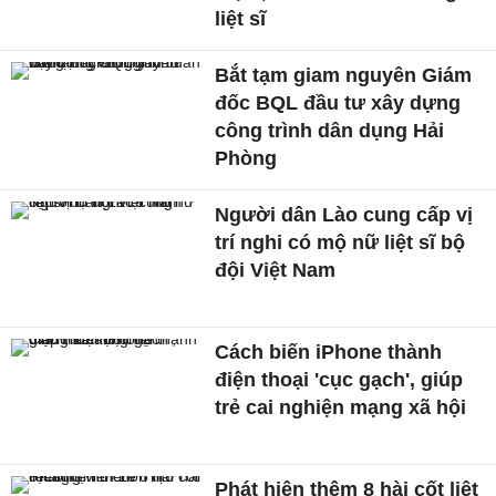
liệt sĩ
Bắt tạm giam nguyên Giám
đốc BQL đầu tư xây dựng
công trình dân dụng Hải
Phòng
Người dân Lào cung cấp vị
trí nghi có mộ nữ liệt sĩ bộ
đội Việt Nam
Cách biến iPhone thành
điện thoại 'cục gạch', giúp
trẻ cai nghiện mạng xã hội
Phát hiện thêm 8 hài cốt liệt