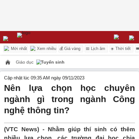
Mới nhất
Xem nhiều
💰 Giá vàng
📅 Lịch âm
☀️ Thời tiết

Giáo dục
Tuyển sinh
Cập nhật lúc 09:35 AM ngày 09/11/2023
Nên lựa chọn học chuyên
ngành gì trong ngành Công
nghệ thông tin?
(VTC News) -
Nhằm giúp thí sinh có thêm
nhiều lựa chọn, các trường đại học chia