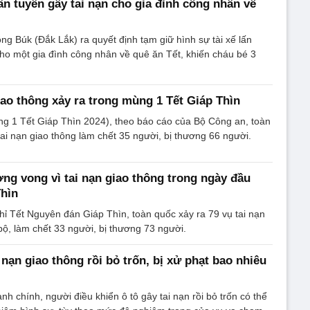
lấn tuyến gây tai nạn cho gia đình công nhân về
g Búk (Đắk Lắk) ra quyết định tạm giữ hình sự tài xế lấn
cho một gia đình công nhân về quê ăn Tết, khiến cháu bé 3
giao thông xảy ra trong mùng 1 Tết Giáp Thìn
ng 1 Tết Giáp Thìn 2024), theo báo cáo của Bộ Công an, toàn
tai nạn giao thông làm chết 35 người, bị thương 66 người.
ng vong vì tai nạn giao thông trong ngày đầu
Thìn
ỉ Tết Nguyên đán Giáp Thìn, toàn quốc xảy ra 79 vụ tai nạn
ộ, làm chết 33 người, bị thương 73 người.
i nạn giao thông rồi bỏ trốn, bị xử phạt bao nhiêu
nh chính, người điều khiển ô tô gây tai nạn rồi bỏ trốn có thể