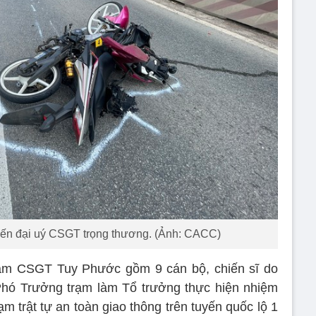
hiến đại uý CSGT trọng thương. (Ảnh: CACC)
rạm CSGT Tuy Phước gồm 9 cán bộ, chiến sĩ do
Phó Trưởng trạm làm Tổ trưởng thực hiện nhiệm
hạm trật tự an toàn giao thông trên tuyến quốc lộ 1