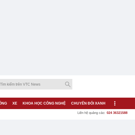
ỐNG
XE
KHOA HỌC CÔNG NGHỆ
CHUYỂN ĐỔI XANH
Liên hệ quảng cáo:
024 36321588