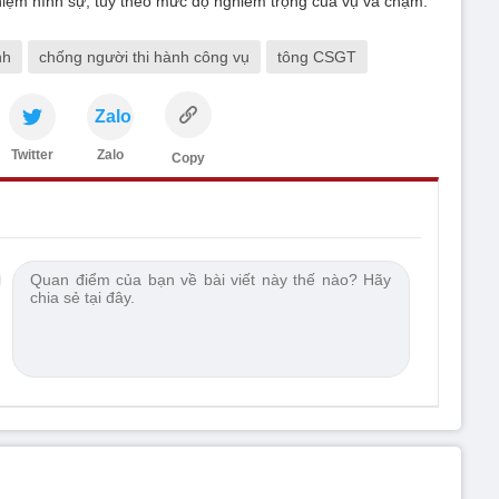
nhiệm hình sự, tùy theo mức độ nghiêm trọng của vụ va chạm.
nh
chống người thi hành công vụ
tông CSGT
Zalo
Twitter
Zalo
Copy