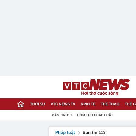
THỜI SỰ
VTC NEWS TV
KINH TẾ
THỂ THAO
THẾ G
BẢN TIN 113
HÒM THƯ PHÁP LUẬT
Pháp luật
Bản tin 113