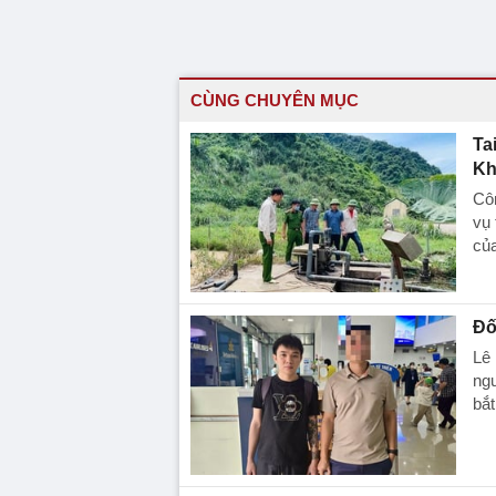
CÙNG CHUYÊN MỤC
Ta
Kh
Côn
vụ 
củ
Đố
Lê 
ngư
bắt