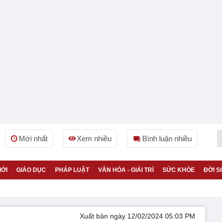
Mới nhất
Xem nhiều
Bình luận nhiều
IỚI
GIÁO DỤC
PHÁP LUẬT
VĂN HÓA - GIẢI TRÍ
SỨC KHỎE
ĐỜI S
Xuất bản ngày 12/02/2024 05:03 PM