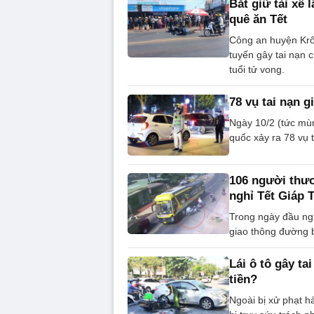
Bắt giữ tài xế 
quê ăn Tết
Công an huyện Krôn
tuyến gây tai nạn 
tuổi tử vong.
78 vụ tai nạn 
Ngày 10/2 (tức mù
quốc xảy ra 78 vụ 
106 người thươ
nghỉ Tết Giáp 
Trong ngày đầu ngh
giao thông đường b
Lái ô tô gây ta
tiền?
Ngoài bị xử phạt hà