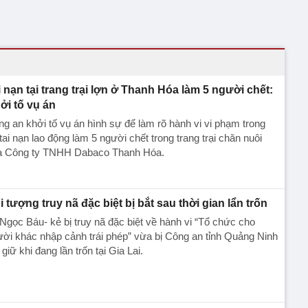
i nạn tại trang trại lợn ở Thanh Hóa làm 5 người chết:
ởi tố vụ án
g an khởi tố vụ án hình sự để làm rõ hành vi vi phạm trong
tai nạn lao động làm 5 người chết trong trang trại chăn nuôi
a Công ty TNHH Dabaco Thanh Hóa.
i tượng truy nã đặc biệt bị bắt sau thời gian lẩn trốn
Ngọc Báu- kẻ bị truy nã đặc biệt về hành vi “Tổ chức cho
ời khác nhập cảnh trái phép” vừa bị Công an tỉnh Quảng Ninh
 giữ khi đang lần trốn tại Gia Lai.