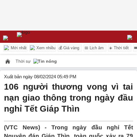
Mới nhất
Xem nhiều
💰 Giá vàng
📅 Lịch âm
☀️ Thời tiết

Thời sự
Tin nóng
Xuất bản ngày 08/02/2024 05:49 PM
106 người thương vong vì tai
nạn giao thông trong ngày đầu
nghỉ Tết Giáp Thìn
(VTC News) -
Trong ngày đầu nghỉ Tết
Nguyên đán Giáp Thìn, toàn quốc xảy ra 79