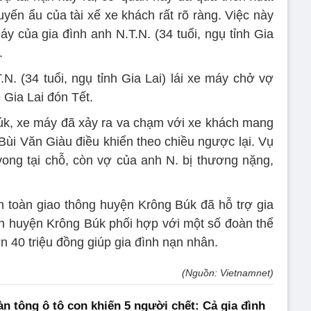
yến ẩu của tài xế xe khách rất rõ ràng. Việc này
y của gia đình anh N.T.N. (34 tuổi, ngụ tỉnh Gia
.
N. (34 tuổi, ngụ tỉnh Gia Lai) lái xe máy chở vợ
 Gia Lai đón Tết.
úk, xe máy đã xảy ra va chạm với xe khách mang
Bùi Văn Giàu điều khiển theo chiều ngược lại. Vụ
 vong tại chỗ, còn vợ của anh N. bị thương nặng,
An toàn giao thông huyện Krông Búk đã hỗ trợ gia
an huyện Krông Búk phối hợp với một số đoàn thể
 40 triệu đồng giúp gia đình nạn nhân.
(Nguồn: Vietnamnet)
àn tông ô tô con khiến 5 người chết: Cả gia đình