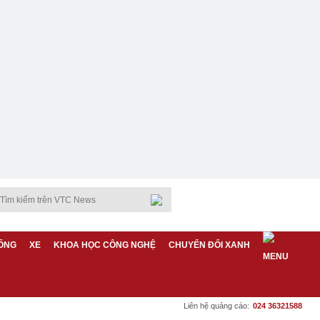
ỐNG
XE
KHOA HỌC CÔNG NGHỆ
CHUYỂN ĐỔI XANH
Liên hệ quảng cáo:
024 36321588