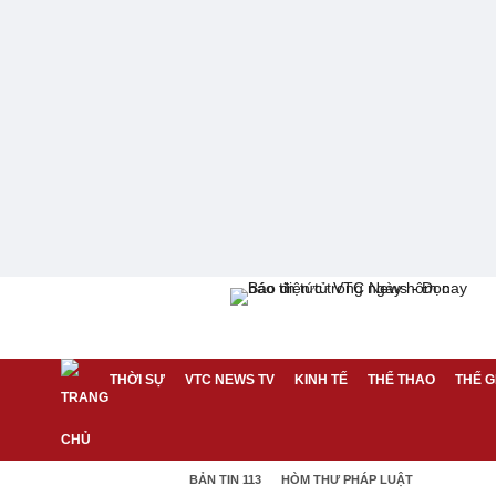
THỜI SỰ
VTC NEWS TV
KINH TẾ
THỂ THAO
THẾ G
BẢN TIN 113
HÒM THƯ PHÁP LUẬT