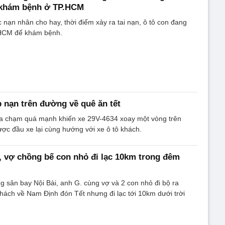
i khám bệnh ở TP.HCM
 nạn nhân cho hay, thời điểm xảy ra tai nạn, ô tô con đang
.HCM để khám bệnh.
p nạn trên đường về quê ăn tết
a chạm quá mạnh khiến xe 29V-4634 xoay một vòng trên
c đầu xe lại cùng hướng với xe ô tô khách.
, vợ chồng bế con nhỏ đi lạc 10km trong đêm
sân bay Nội Bài, anh G. cùng vợ và 2 con nhỏ đi bộ ra
ách về Nam Định đón Tết nhưng đi lạc tới 10km dưới trời