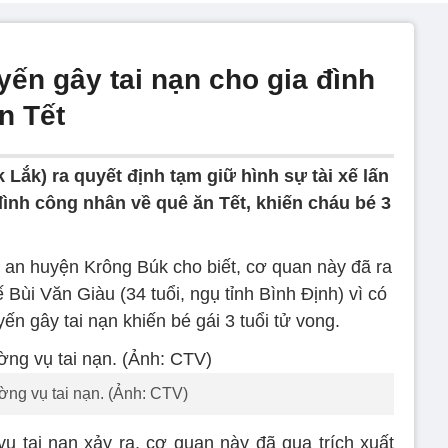
uyến gây tai nạn cho gia đình
n Tết
ắk) ra quyết định tạm giữ hình sự tài xế lấn
đình công nhân về quê ăn Tết, khiến cháu bé 3
g an huyện Krông Búk cho biết, cơ quan này đã ra
ế Bùi Văn Giàu (34 tuổi, ngụ tỉnh Bình Định) vì có
yến gây tai nạn khiến bé gái 3 tuổi tử vong.
ờng vụ tai nạn. (Ảnh: CTV)
ụ tai nạn xảy ra, cơ quan này đã qua trích xuất