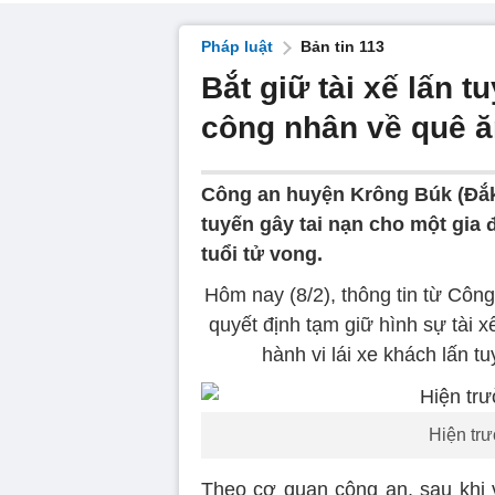
Pháp luật
Bản tin 113
Bắt giữ tài xế lấn t
công nhân về quê ă
Công an huyện Krông Búk (Đắk L
tuyến gây tai nạn cho một gia 
tuổi tử vong.
Hôm nay (8/2), thông tin từ Côn
quyết định tạm giữ hình sự tài x
hành vi lái xe khách lấn tu
Hiện trư
Theo cơ quan công an, sau khi v