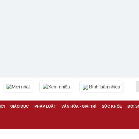
Mới nhất
Xem nhiều
Bình luận nhiều
IỚI
GIÁO DỤC
PHÁP LUẬT
VĂN HÓA - GIẢI TRÍ
SỨC KHỎE
ĐỜI S