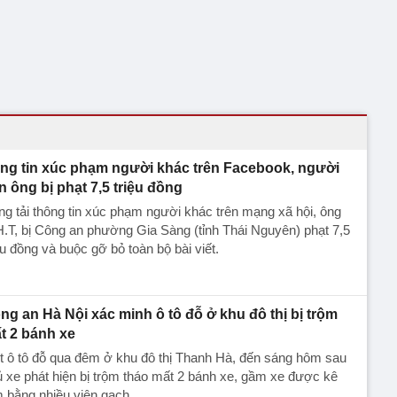
ng tin xúc phạm người khác trên Facebook, người
n ông bị phạt 7,5 triệu đồng
g tải thông tin xúc phạm người khác trên mạng xã hội, ông
.T, bị Công an phường Gia Sàng (tỉnh Thái Nguyên) phạt 7,5
ệu đồng và buộc gỡ bỏ toàn bộ bài viết.
ng an Hà Nội xác minh ô tô đỗ ở khu đô thị bị trộm
t 2 bánh xe
 ô tô đỗ qua đêm ở khu đô thị Thanh Hà, đến sáng hôm sau
 xe phát hiện bị trộm tháo mất 2 bánh xe, gầm xe được kê
 bằng nhiều viên gạch.