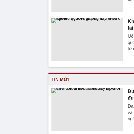
Kh
ta
Uố
quố
tử 
TIN MỚI
Đư
đu
Đan
và 
ng