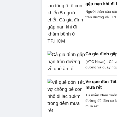
gặp nạn khi đ
Người thân của các
trên đường về TP
Cả gia đình gặ
(VTC News) - Cú v
đường và quay ngượ
Về quê đón Tết
mưa rét
Từ miền Nam xuống 
đường để đón xe kh
mưa rét.