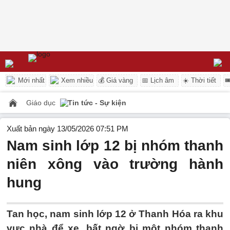
Mới nhất
Xem nhiều
💰 Giá vàng
📅 Lịch âm
☀️ Thời tiết

Giáo dục
Tin tức - Sự kiện
Xuất bản ngày 13/05/2026 07:51 PM
Nam sinh lớp 12 bị nhóm thanh
niên xông vào trường hành
hung
Tan học, nam sinh lớp 12 ở Thanh Hóa ra khu
vực nhà để xe, bất ngờ bị một nhóm thanh