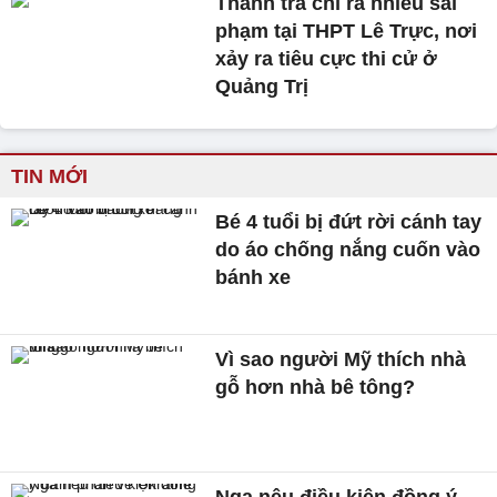
Thanh tra chỉ ra nhiều sai
phạm tại THPT Lê Trực, nơi
xảy ra tiêu cực thi cử ở
Quảng Trị
TIN MỚI
Bé 4 tuổi bị đứt rời cánh tay
do áo chống nắng cuốn vào
bánh xe
Vì sao người Mỹ thích nhà
gỗ hơn nhà bê tông?
Nga nêu điều kiện đồng ý