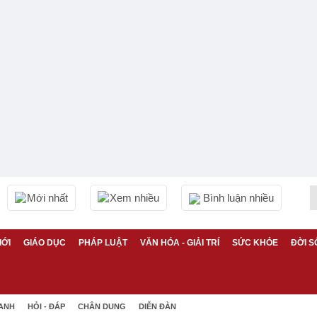
Mới nhất
Xem nhiều
Bình luận nhiều
IỚI
GIÁO DỤC
PHÁP LUẬT
VĂN HÓA - GIẢI TRÍ
SỨC KHỎE
ĐỜI S
 ANH
HỎI - ĐÁP
CHÂN DUNG
DIỄN ĐÀN