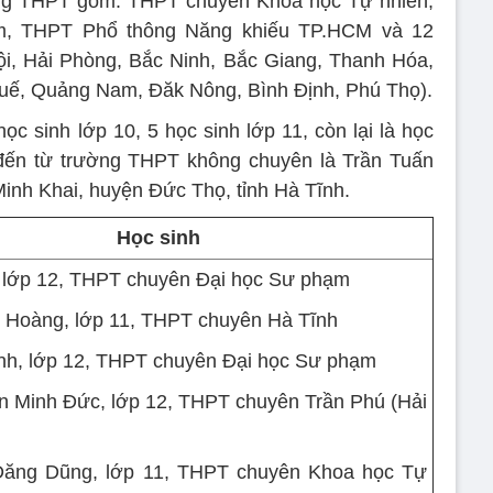
ờng THPT gồm: THPT chuyên Khoa học Tự nhiên,
, THPT Phổ thông Năng khiếu TP.HCM và 12
i, Hải Phòng, Bắc Ninh, Bắc Giang, Thanh Hóa,
uế, Quảng Nam, Đăk Nông, Bình Định, Phú Thọ).
c sinh lớp 10, 5 học sinh lớp 11, còn lại là học
 đến từ trường THPT không chuyên là Trần Tuấn
inh Khai, huyện Đức Thọ, tỉnh Hà Tĩnh.
Học sinh
, lớp 12, THPT chuyên Đại học Sư phạm
h Hoàng, lớp 11, THPT chuyên Hà Tĩnh
nh, lớp 12, THPT chuyên Đại học Sư phạm
n Minh Đức, lớp 12, THPT chuyên Trần Phú (Hải
Đăng Dũng, lớp 11, THPT chuyên Khoa học Tự