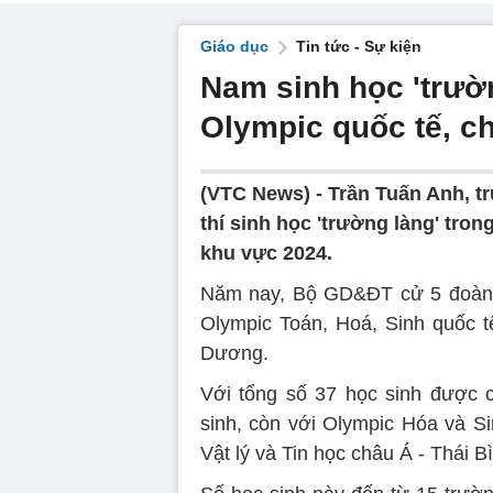
Giáo dục
Tin tức - Sự kiện
Nam sinh học 'trườn
Olympic quốc tế, c
(VTC News) -
Trần Tuấn Anh, t
thí sinh học 'trường làng' tro
khu vực 2024.
Năm nay, Bộ GD&ĐT cử 5 đoàn h
Olympic Toán, Hoá, Sinh quốc tế
Dương.
Với tổng số 37 học sinh được 
sinh, còn với Olympic Hóa và Si
Vật lý và Tin học châu Á - Thái B