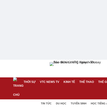
THỜI SỰ
VTC NEWS TV
KINH TẾ
THỂ THAO
THẾ G
TIN TỨC
DU HỌC
TUYỂN SINH
HỌC TIẾNG