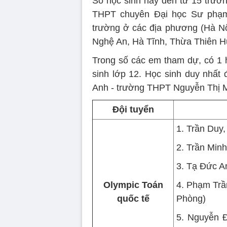
Số học sinh này đến từ 15 trư
THPT chuyên Đại học Sư phạm
trường ở các địa phương (Hà Nộ
Nghệ An, Hà Tĩnh, Thừa Thiên H
Trong số các em tham dự, có 1 họ
sinh lớp 12. Học sinh duy nhất
Anh - trường THPT Nguyễn Thị M
Đội tuyển
1. Trần Duy
2. Trần Min
3. Tạ Đức A
Olympic Toán
4. Phạm Trầ
quốc tế
Phòng)
5. Nguyễn 