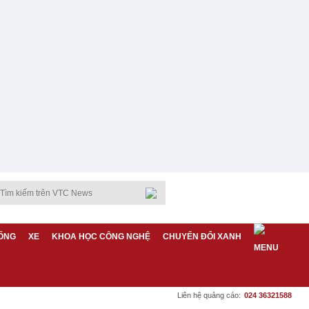
ỐNG
XE
KHOA HỌC CÔNG NGHỆ
CHUYỂN ĐỔI XANH
Liên hệ quảng cáo:
024 36321588