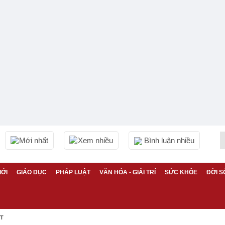
Mới nhất
Xem nhiều
Bình luận nhiều
IỚI
GIÁO DỤC
PHÁP LUẬT
VĂN HÓA - GIẢI TRÍ
SỨC KHỎE
ĐỜI S
ỆT