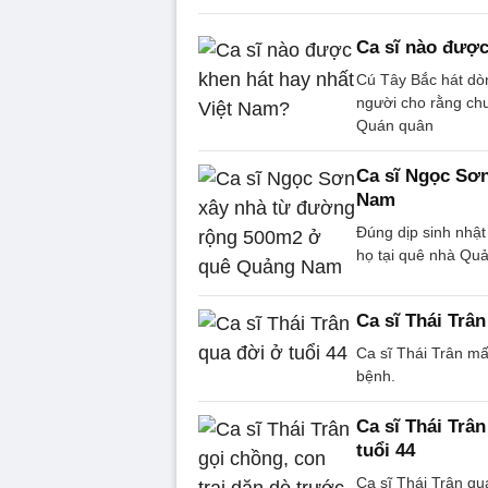
Ca sĩ nào được
Cú Tây Bắc hát dòn
người cho rằng chư
Quán quân
Ca sĩ Ngọc Sơ
Nam
Đúng dịp sinh nhật
họ tại quê nhà Qu
Ca sĩ Thái Trân
Ca sĩ Thái Trân mấ
bệnh.
Ca sĩ Thái Trân
tuổi 44
Ca sĩ Thái Trân qu