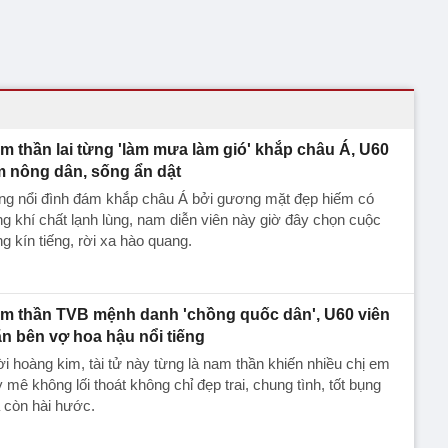
m thần lai từng 'làm mưa làm gió' khắp châu Á, U60
m nông dân, sống ẩn dật
ng nổi đình đám khắp châu Á bởi gương mặt đẹp hiếm có
g khí chất lạnh lùng, nam diễn viên này giờ đây chọn cuộc
g kín tiếng, rời xa hào quang.
m thần TVB mệnh danh 'chồng quốc dân', U60 viên
n bên vợ hoa hậu nổi tiếng
i hoàng kim, tài tử này từng là nam thần khiến nhiều chị em
 mê không lối thoát không chỉ đẹp trai, chung tình, tốt bụng
 còn hài hước.