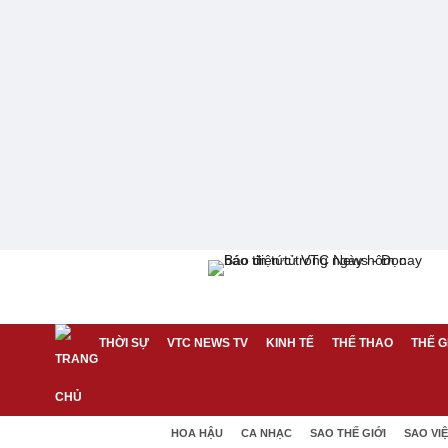
THỜI SỰ
VTC NEWS TV
KINH TẾ
THỂ THAO
THẾ G
HOA HẬU
CA NHẠC
SAO THẾ GIỚI
SAO VI