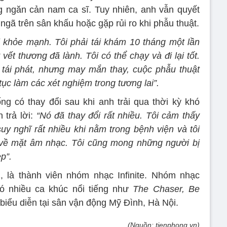
 ngăn cản nam ca sĩ. Tuy nhiên, anh vẫn quyết
 ngã trên sân khấu hoặc gặp rủi ro khi phẫu thuật.
i khỏe mạnh. Tôi phải tái khám 10 tháng một lần
vết thương đã lành. Tôi có thể chạy và đi lại tốt.
tái phát, nhưng may mắn thay, cuộc phẫu thuật
p tục làm các xét nghiệm trong tương lai”.
ống có thay đổi sau khi anh trải qua thời kỳ khó
trả lời:
“Nó đã thay đổi rất nhiều. Tôi cảm thấy
uy nghĩ rất nhiều khi nằm trong bệnh viện và tôi
 về mặt âm nhạc. Tôi cũng mong những người bị
p”.
là thành viên nhóm nhạc Infinite. Nhóm nhạc
 nhiều ca khúc nổi tiếng như
The Chaser, Be
 biểu diễn tại sân vận động Mỹ Đình, Hà Nội.
(Nguồn: tienphong.vn)