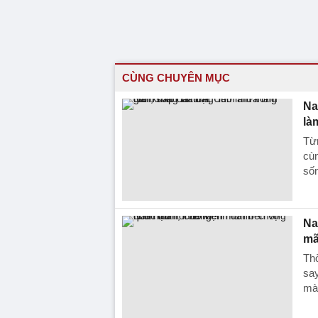
CÙNG CHUYÊN MỤC
Na
là
Từ
cùn
sốn
Na
mã
Thờ
say
mà