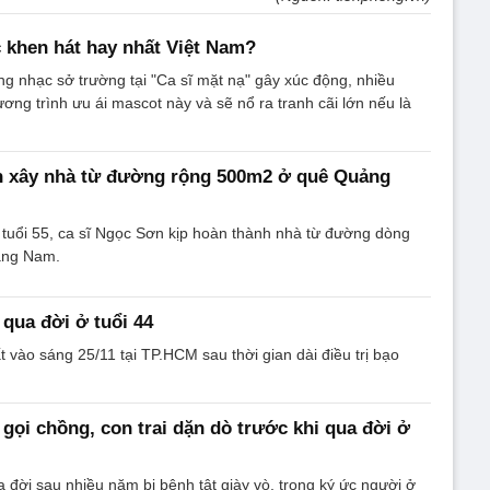
 khen hát hay nhất Việt Nam?
g nhạc sở trường tại "Ca sĩ mặt nạ" gây xúc động, nhiều
ơng trình ưu ái mascot này và sẽ nổ ra tranh cãi lớn nếu là
n xây nhà từ đường rộng 500m2 ở quê Quảng
 tuổi 55, ca sĩ Ngọc Sơn kịp hoàn thành nhà từ đường dòng
ảng Nam.
 qua đời ở tuổi 44
t vào sáng 25/11 tại TP.HCM sau thời gian dài điều trị bạo
 gọi chồng, con trai dặn dò trước khi qua đời ở
a đời sau nhiều năm bị bệnh tật giày vò, trong ký ức người ở