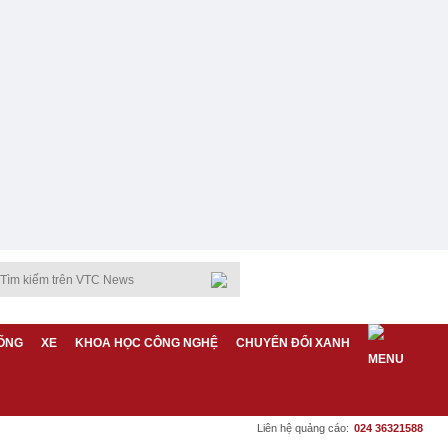
ỐNG
XE
KHOA HỌC CÔNG NGHỆ
CHUYỂN ĐỔI XANH
Liên hệ quảng cáo:
024 36321588