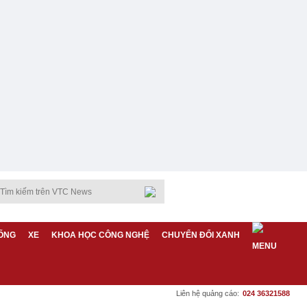
ỐNG
XE
KHOA HỌC CÔNG NGHỆ
CHUYỂN ĐỔI XANH
Liên hệ quảng cáo:
024 36321588