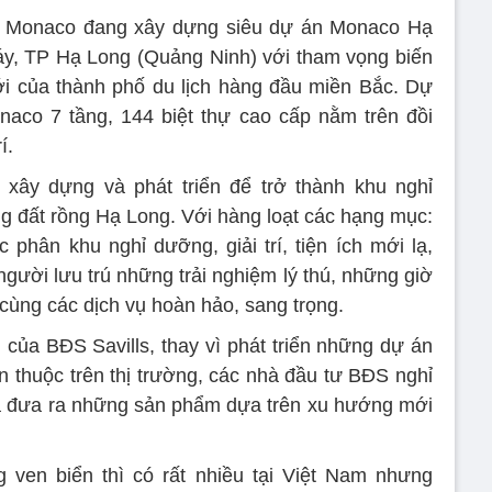
g Monaco đang xây dựng siêu dự án Monaco Hạ
áy, TP Hạ Long (Quảng Ninh) với tham vọng biến
ới của thành phố du lịch hàng đầu miền Bắc. Dự
co 7 tầng, 144 biệt thự cao cấp nằm trên đồi
í.
xây dựng và phát triển để trở thành khu nghỉ
g đất rồng Hạ Long. Với hàng loạt các hạng mục:
 phân khu nghỉ dưỡng, giải trí, tiện ích mới lạ,
ời lưu trú những trải nghiệm lý thú, những giờ
 cùng các dịch vụ hoàn hảo, sang trọng.
của BĐS Savills, thay vì phát triển những dự án
 thuộc trên thị trường, các nhà đầu tư BĐS nghỉ
à đưa ra những sản phẩm dựa trên xu hướng mới
 ven biển thì có rất nhiều tại Việt Nam nhưng