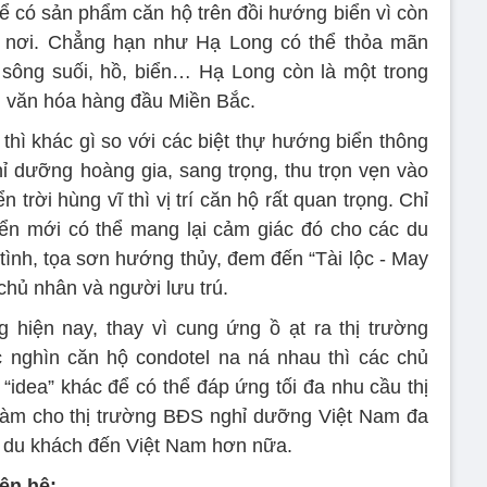
ể có sản phẩm căn hộ trên đồi hướng biển vì còn
i nơi. Chẳng hạn như Hạ Long có thể thỏa mãn
 sông suối, hồ, biển… Hạ Long còn là một trong
h, văn hóa hàng đầu Miền Bắc.
 thì khác gì so với các biệt thự hướng biển thông
 dưỡng hoàng gia, sang trọng, thu trọn vẹn vào
 trời hùng vĩ thì vị trí căn hộ rất quan trọng. Chỉ
ển mới có thể mang lại cảm giác đó cho các du
tình, tọa sơn hướng thủy, đem đến “Tài lộc - May
chủ nhân và người lưu trú.
 hiện nay, thay vì cung ứng ồ ạt ra thị trường
 nghìn căn hộ condotel na ná nhau thì các chủ
 “idea” khác để có thể đáp ứng tối đa nhu cầu thị
làm cho thị trường BĐS nghỉ dưỡng Việt Nam đa
u du khách đến Việt Nam hơn nữa.
iên hệ: