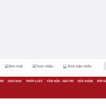
Mới nhất
Xem nhiều
Bình luận nhiều
IỚI
GIÁO DỤC
PHÁP LUẬT
VĂN HÓA - GIẢI TRÍ
SỨC KHỎE
ĐỜI S