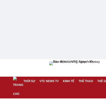
THỜI SỰ
VTC NEWS TV
KINH TẾ
THỂ THAO
THẾ G