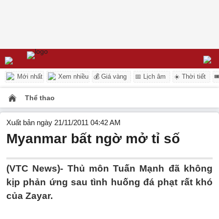
Mới nhất
Xem nhiều
💰 Giá vàng
📅 Lịch âm
☀️ Thời tiết

Thể thao
Xuất bản ngày 21/11/2011 04:42 AM
Myanmar bất ngờ mở tỉ số
(VTC News)- Thủ môn Tuấn Mạnh đã không
kịp phản ứng sau tình huống đá phạt rất khó
của Zayar.