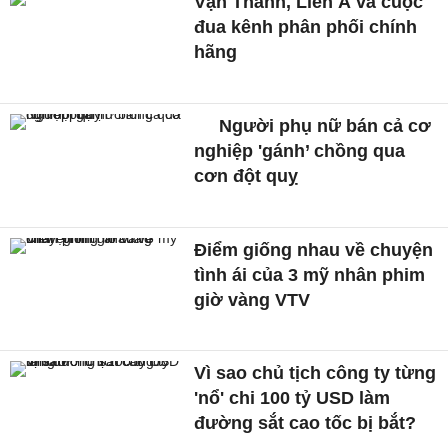
Vạn Thành, Liên Á và cuộc
đua kênh phân phối chính
hãng
Người phụ nữ bán cả cơ
nghiệp 'gánh’ chồng qua
cơn đột quỵ
Điểm giống nhau về chuyện
tình ái của 3 mỹ nhân phim
giờ vàng VTV
Vì sao chủ tịch công ty từng
'nổ' chi 100 tỷ USD làm
đường sắt cao tốc bị bắt?