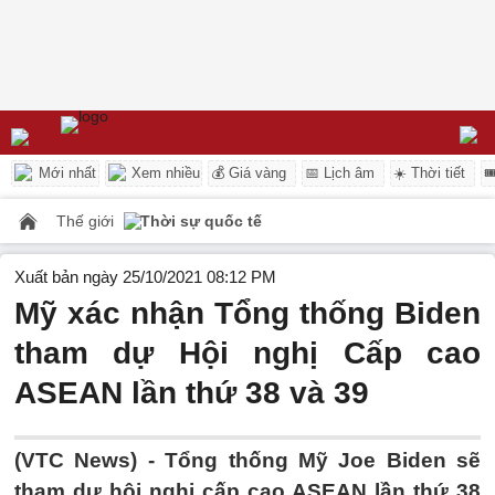
Mới nhất
Xem nhiều
💰 Giá vàng
📅 Lịch âm
☀️ Thời tiết

Thế giới
Thời sự quốc tế
Xuất bản ngày 25/10/2021 08:12 PM
Mỹ xác nhận Tổng thống Biden
tham dự Hội nghị Cấp cao
ASEAN lần thứ 38 và 39
(VTC News) -
Tổng thống Mỹ Joe Biden sẽ
tham dự hội nghị cấp cao ASEAN lần thứ 38